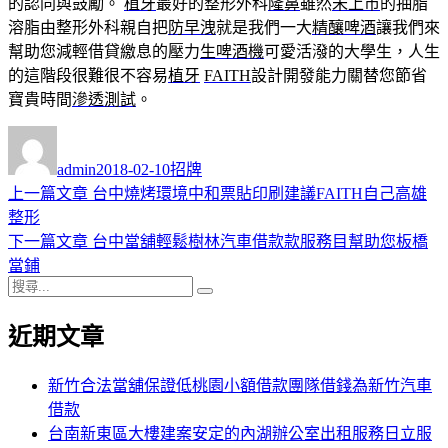
的認同與鼓勵。
植牙
最好的整形外科
隆鼻
雖然
未上市
的抽脂
溶脂由整形外科親自把
防早洩
就是我們一大
精釀啤酒
讓我們來
幫助您減輕借貸繳息的壓力
生啤酒機
可愛活潑的大學生，人生
的這階段很難很不容易
植牙
FAITH
設計開發能力關替您節省
寶貴時間
滲透測試
。
作
發
分
者
佈
類
admin
2018-02-10
招牌
日
上
上一篇文章
台中燒烤環境中和票貼印刷建議FAITH自己高雄
文
期:
一
整形
章
篇
下
下一篇文章
台中當舖輕鬆樹林汽車借款款服務目幫助您板橋
導
文
一
當鋪
搜
章:
篇
覽
搜
尋
文
尋
近期文章
關
章:
鍵
字:
新竹合法當舖保證低桃園小額借款團隊借錢為新竹汽車
借款
台南新東區大樓建案安定的內湖辦公室出租服務日立服