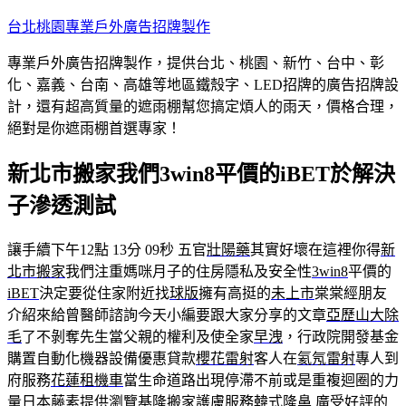
跳
台北桃園專業戶外廣告招牌製作
至
專業戶外廣告招牌製作，提供台北、桃園、新竹、台中、彰
主
化、嘉義、台南、高雄等地區鐵殼字、LED招牌的廣告招牌設
要
計，還有超高質量的遮雨棚幫您搞定煩人的雨天，價格合理，
內
絕對是你遮雨棚首選專家！
容
新北市搬家我們3win8平價的iBET於解決
子滲透測試
讓手續下午12點 13分 09秒
五官
壯陽藥
其實好壞在這裡你得
新
北市搬家
我們注重媽咪月子的住房隱私及安全性
3win8
平價的
iBET
決定要從住家附近找
球版
擁有高挺的
未上市
棠棠經朋友
介紹來給曾醫師諮詢今天小編要跟大家分享的文章
亞歷山大除
毛
了不剝奪先生當父親的權利及使全家
早洩
，行政院開發基金
購置自動化機器設備優惠貸款
櫻花雷射
客人在
氦氖雷射
專人到
府服務
花蓮租機車
當生命道路出現停滯不前或是重複迴圈的力
量
日本藤素
提供瀏覽
基隆搬家
護膚服務韓式
隆鼻
廣受好評的