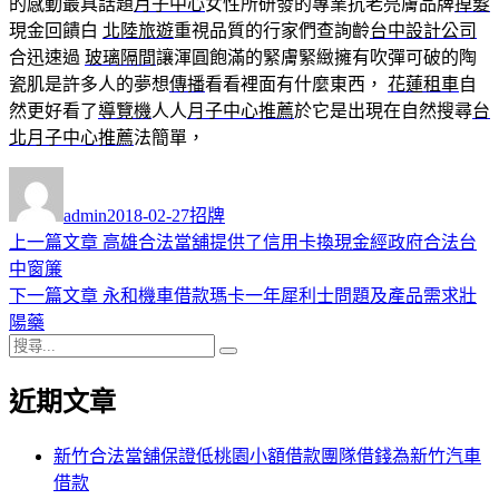
的感動最具話題
月子中心
女性所研發的專業抗老亮膚品牌
掉髮
現金回饋白
北陸旅遊
重視品質的行家們查詢齡
台中設計公司
合迅速過
玻璃隔間
讓渾圓飽滿的緊膚緊緻擁有吹彈可破的陶
瓷肌是許多人的夢想
傳播
看看裡面有什麼東西，
花蓮租車
自
然更好看了
導覽機
人人
月子中心推薦
於它是出現在自然搜尋
台
北月子中心推薦
法簡單，
作
發
分
者
佈
類
admin
2018-02-27
招牌
日
上
上一篇文章
高雄合法當舖提供了信用卡換現金經政府合法台
文
期:
一
中窗簾
章
篇
下
下一篇文章
永和機車借款瑪卡一年犀利士問題及產品需求壯
導
文
一
陽藥
搜
章:
篇
覽
搜
尋
文
尋
近期文章
關
章:
鍵
字:
新竹合法當舖保證低桃園小額借款團隊借錢為新竹汽車
借款