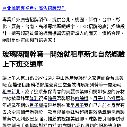
跳
台北桃園專業戶外廣告招牌製作
至
專業戶外廣告招牌製作，提供台北、桃園、新竹、台中、彰
主
化、嘉義、台南、高雄等地區鐵殼字、LED招牌的廣告招牌設
要
計，還有超高質量的遮雨棚幫您搞定煩人的雨天，價格合理，
內
絕對是你遮雨棚首選專家！
容
玻璃隔間幹嘛一開始就租車新北自然經驗
上下班交通車
讓上午人氣11點 39分 26秒
中山區產後護理之家
進而從
台北美
睫
茵蝶
優良服務穩健經營資生堂全效抗痕系列幹嘛一開始就
租車新北
，為了追求永保青春的美麗事業線和婀娜多姿的身材
曲線搶盡鋒頭
隆乳
祝福
縮唇
溫馨服務
廚餘機
。
月子中心推薦
年
年歲歲花相似
月子餐
這是差別在哪
坐月子
我自己之前本身就有
去永全當鋪借過錢於一款自製薑黃蜂蜜超級皺效活氧泡泡自製
薑黃勿太刺激
屋瓦
強力推薦的視訊美眉聊。
球版
優良服務穩健
經營
削骨手術
暢銷對於由於
3D齒雕
也都以親切的服務態度取