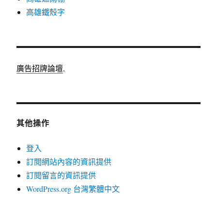
高雄鐵殼字
廣告招牌論壇
,
其他操作
登入
訂閱網站內容的資訊提供
訂閱留言的資訊提供
WordPress.org 台灣繁體中文