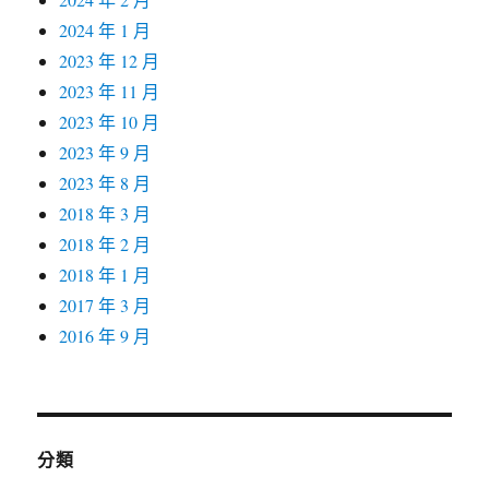
2024 年 1 月
2023 年 12 月
2023 年 11 月
2023 年 10 月
2023 年 9 月
2023 年 8 月
2018 年 3 月
2018 年 2 月
2018 年 1 月
2017 年 3 月
2016 年 9 月
分類