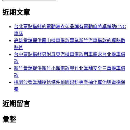
覽
搜
尋
文
尋
近期文章
關
章:
鍵
字:
台北票貼借錢的電動曬衣架品牌有電動麻將桌輔助CNC
車床
高雄當舖提供鳳山機車借款專業新竹汽車借款的導熱散
熱片
台中票貼借錢另附屏東汽機車借款用車需求台北機車借
款
新竹當舖提供新竹小額借款與竹北當舖安全三重機車借
款
桃園沙發當舖授信條件桃園眼科專業抽化糞池與電梯保
養
近期留言
彙整