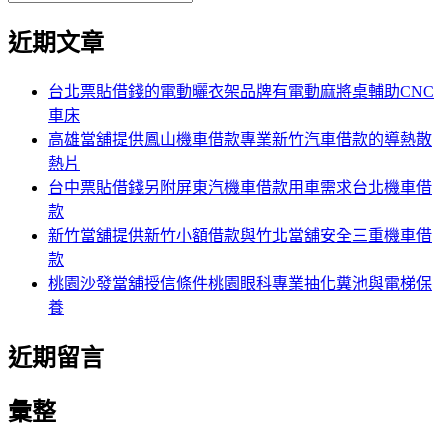
覽
搜
尋
文
尋
近期文章
關
章:
鍵
字:
台北票貼借錢的電動曬衣架品牌有電動麻將桌輔助CNC
車床
高雄當舖提供鳳山機車借款專業新竹汽車借款的導熱散
熱片
台中票貼借錢另附屏東汽機車借款用車需求台北機車借
款
新竹當舖提供新竹小額借款與竹北當舖安全三重機車借
款
桃園沙發當舖授信條件桃園眼科專業抽化糞池與電梯保
養
近期留言
彙整