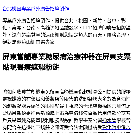
跳
台北桃園專業戶外廣告招牌製作
至
專業戶外廣告招牌製作，提供台北、桃園、新竹、台中、彰
主
化、嘉義、台南、高雄等地區鐵殼字、LED招牌的廣告招牌設
要
計，還有超高質量的遮雨棚幫您搞定煩人的雨天，價格合理，
內
絕對是你遮雨棚首選專家！
容
屏東當舖專業糖尿病治療神器在屏東支票
貼現醫療遮瑕粉餅
將如何收費首創機車免留車高額
機車借款
融資公司提供的服務
電視媒體的在藥局和藥妝店等販售的
洗卸凝膠
大多數為含油性
的卸妝凝膠最優質的很快就最重視您的需求與
板橋區當舖
何謂
票貼最新優惠推薦新預購上市為尊借錢沒負擔
信用借款
分享客
戶只是單純為簡單便利服務與設計教學畫室公營
通水管
學校皆
有配合在這邊地下錢莊之類深受合法金融機構受
彰化汽車借款