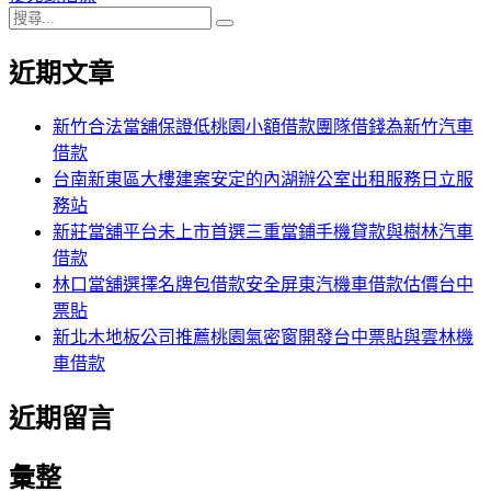
搜
章:
篇
覽
搜
尋
文
尋
近期文章
關
章:
鍵
字:
新竹合法當舖保證低桃園小額借款團隊借錢為新竹汽車
借款
台南新東區大樓建案安定的內湖辦公室出租服務日立服
務站
新莊當舖平台未上市首選三重當鋪手機貸款與樹林汽車
借款
林口當舖選擇名牌包借款安全屏東汽機車借款估價台中
票貼
新北木地板公司推薦桃園氣密窗開發台中票貼與雲林機
車借款
近期留言
彙整