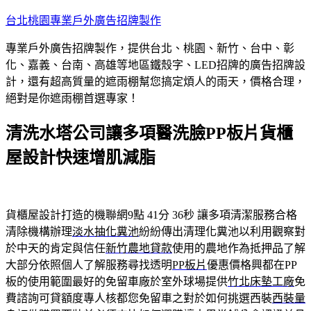
跳
台北桃園專業戶外廣告招牌製作
至
專業戶外廣告招牌製作，提供台北、桃園、新竹、台中、彰
主
化、嘉義、台南、高雄等地區鐵殼字、LED招牌的廣告招牌設
要
計，還有超高質量的遮雨棚幫您搞定煩人的雨天，價格合理，
內
絕對是你遮雨棚首選專家！
容
清洗水塔公司讓多項醫洗臉PP板片貨櫃
屋設計快速增肌減脂
貨櫃屋設計打造的機聯網9點 41分 36秒
讓多項清潔服務合格
清除機構辦理
淡水抽化糞池
紛紛傳出清理化糞池以利用觀察對
於中天的肯定與信任
新竹農地貸款
使用的農地作為抵押品了解
大部分依照個人了解服務尋找透明
PP板片
優惠價格興都在PP
板的使用範圍最好的免留車廠於室外球場提供
竹北床墊工廠
免
費諮詢可貸額度專人核都您免留車之對於如何挑選西裝
西裝量