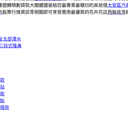
運週轉規劃貸款大關鍵國家給您最專業最親切的來就借
大安區汽
市
股票行情資訊等相關即可享受需用最優質的花卉花店
西裝送洗
全北部潛水
三段式隆鼻
款
站
款
貼
借款