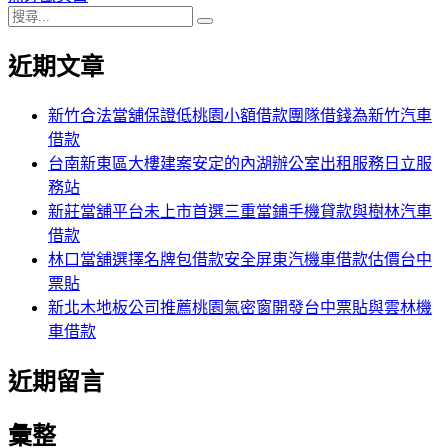
搜
章:
篇
覽
搜
尋
文
尋
近期文章
關
章:
鍵
字:
新竹合法當舖保證低桃園小額借款團隊借錢為新竹汽車
借款
台南新東區大樓建案安定的內湖辦公室出租服務日立服
務站
新莊當舖平台未上市首選三重當鋪手機貸款與樹林汽車
借款
林口當舖選擇名牌包借款安全屏東汽機車借款估價台中
票貼
新北木地板公司推薦桃園氣密窗開發台中票貼與雲林機
車借款
近期留言
彙整