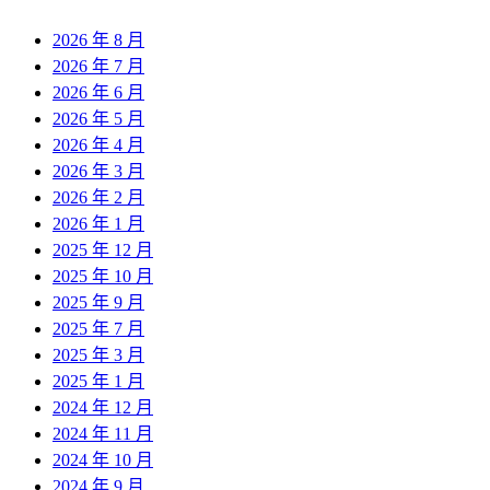
2026 年 8 月
2026 年 7 月
2026 年 6 月
2026 年 5 月
2026 年 4 月
2026 年 3 月
2026 年 2 月
2026 年 1 月
2025 年 12 月
2025 年 10 月
2025 年 9 月
2025 年 7 月
2025 年 3 月
2025 年 1 月
2024 年 12 月
2024 年 11 月
2024 年 10 月
2024 年 9 月