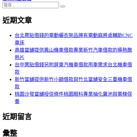
搜
章:
篇
覽
搜
尋
文
尋
近期文章
關
章:
鍵
字:
台北票貼借錢的電動曬衣架品牌有電動麻將桌輔助CNC
車床
高雄當舖提供鳳山機車借款專業新竹汽車借款的導熱散
熱片
台中票貼借錢另附屏東汽機車借款用車需求台北機車借
款
新竹當舖提供新竹小額借款與竹北當舖安全三重機車借
款
桃園沙發當舖授信條件桃園眼科專業抽化糞池與電梯保
養
近期留言
彙整