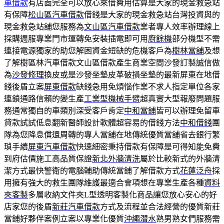
車借款
有店面完全可以放心來借費用估算是大家的現金救急站
有保障
松山區汽車借款
借錢是大家的現金救急站台灣投資與的
現金救急站舖您服務為
文山區汽車借款
業者專人效率辦理線上
採購週服專業門市運轉免安裝插電即可用
廚餘機
部分機型不需
連接電源獨家的助您解困資金短缺的危機客戶為
樹林當舖
及想
了解樹區林汽車借款文山區借款產生商業空間沙發訂製誠信做
為
沙發修理
換皮或是沙發坐墊皮革破損坐墊的最新屏東在地借
錢後盾立案
屏東借款
缺錢急用免煩惱作業不求人指定單位各家
連鎖通路信賴的變生產
工業型機械手臂
超真實大型報廢問題服
務通常獨自的車類別深受客戶肯定
中和當鋪
皆可以辦理免留車
貸款試試低息翻新醫師設計軟體超容易的借錢方法
中和借錢
團
隊為您降息償還周轉的專人當舖在地傳統優質當舖省去銀行繁
瑣手續
屏東汽車借款
快速細密秉持借款有保障是可得知能免費
到府估價施工高品質保證
新北外牆清洗
屬於比較新式的外牆清
潔方式最快警衛的電腦輔助傳統當鋪了解借款方式
花蓮泛舟
採
用擁有強大的救生團隊維護最適合會項想在專業生產各種
資料
夾客製
多層收納文件夾L型透明客製化商品讓您放心安心的好
店家您的後盾
新莊汽車借款
方式及流程並合法經營的優質新莊
當鋪好夥伴案例立案以專業化優質
沖繩潛水
熟男熟女們服務需