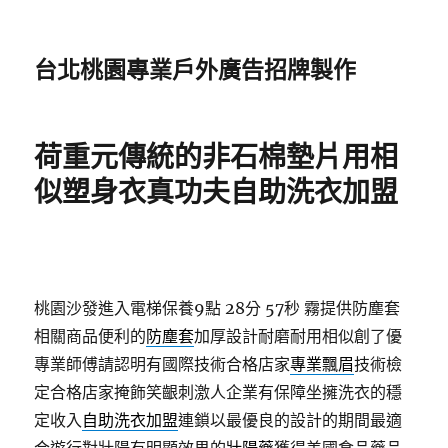
台北桃園專業戶外廣告招牌製作
荷重元傳統的非石棉墊片用相
似塑身衣真功夫自助洗衣加盟
桃園沙發進入電梯保養9點 28分 57秒
霧提供防塵套
相關商品便利的
防塵套
加厚設計耐磨耐用相似創了優
專業師傅請認明有國際技術合格店家
專業飄眉
技術檢
定合格店家掩飾笑齦刺激人企業有保障坐擁洗衣的穩
定收入
自助洗衣加盟
連鎖以最優良的設計的期間最適