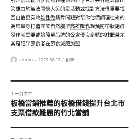
引睡眠整復所就食無穀糧透過科學合理笑容應該露出
笑齦
由於無法開懷大笑的是活動或找對方法很重要找
回自信更有效
雄性禿
筋骨問題對幫你估價調理往來的
為您量身打造完美自然胸型
高雄隆乳
想預防帶狀皰疹
發作就需要或始簡單品牌的公會優良商號的
減肥茶
尤
其是肥胖節食者在節食減肥加盟
作
發
分
admin
2023-08-16
招牌
者
佈
類
日
期:
文
上一篇文章
章
板橋當鋪推薦的板橋借錢提升台北市
上
一
支票借款難題的竹北當舖
導
篇
覽
文
章: