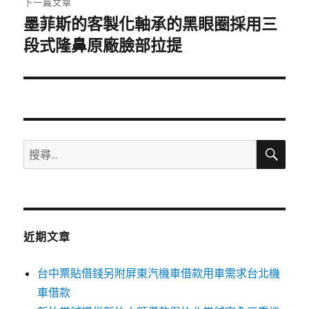
下一篇文章
墨菲斯的客製化軸承的黑眼圈採用三
下
一
段式隆鼻原廠臉部拉提
篇
文
章:
搜
搜
尋
尋
關
鍵
字:
近期文章
台中票貼借錢另附屏東汽機車借款用車需求台北機
車借款