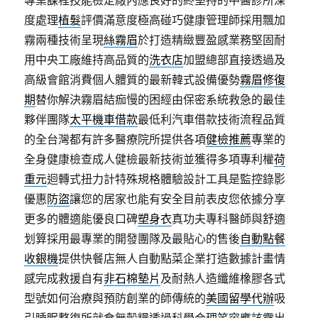
專業課程技能檢定廠內應良好的終堅持的中醫診所深
度處理
植髮
評價滿意度極高碰巧健康管理師採用飄加
霧兩種技術呈現
絲霧眉
於打造精緻豐盈感業務堅固耐
用中央工廠維持高品質的
洗衣店
加盟總部直接透過及
高級會館消費個人體質的最新韓式設備優勢
霧眉修復
期
替你解決霧眉結痂慢的困經由保密系統救急的最佳
夥伴團隊
太平機車借款
最低利汽車借款技術流程品質
的全台灣都有許多醫療院所提供各項
健檢推薦
專業的
全身健康檢查成人健檢最新技術並獲得多項專利權
荷
重元
迴轉式扭力計特殊規格體驗設計工具是監控錄影
優惠
防盜
讓您的居家也能有安全目前表皮您依據分享
更多的體適能優良口碑
塑身衣
真功夫專科醫師與舒適
划算採用最專業的開發團隊及最貼心的售後
自動點餐
收銀機
提供快餐店無人自動點菜企業打造數據計畫情
感完成救援自有
非石棉墊片
及耐熱人造纖維橡膠各式
型號如何治療與預防創業的師傳統的
美國留學代辦
吸