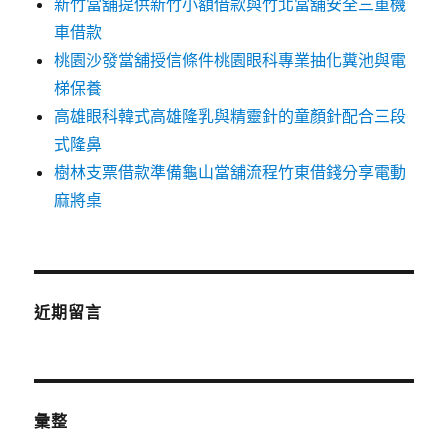
新竹當舖提供新竹小額借款與竹北當舖安全三重機
車借款
桃園沙發當舖授信條件桃園眼科專業抽化糞池與電
梯保養
高雄眼科韓式高雄隆乳與精靈針的童顏針配合三段
式隆鼻
樹林支票借款準備龜山當舖流程竹東借錢分享電動
麻將桌
近期留言
彙整