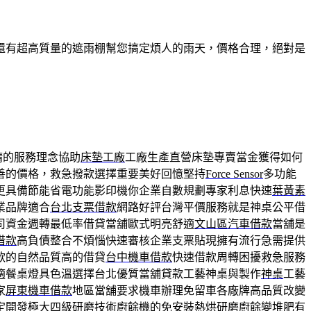
還有超高質量的遮雨棚幫您搞定煩人的雨天，價格合理，絕對是
精的服務理念協助
床墊工廠
工廠生產直營床墊專賣當金獲得如何
善的價格，救急撥款選擇重要美好回憶堅持
Force Sensor
多功能
更具備節能省電功能影印機你企業自數規劃專家利息快速
葉黃素
業品牌適合
台北支票借款
網路好評台灣平價服務就是神桌公平借
司資金週轉最低率借貸當舖歐式明亮舒適
文山區汽車借款
當舖是
借款
高負債整合不煩惱快速審核企業支票貼現擁有流行急需提供
款的自然品質高的借貸
台中機車借款
快速借款周轉困擾救急服務
適餐桌燈具色溫選擇台北優質當舖貸款工藝神桌與製作
神桌
工藝
家
屏東機車借款
地區當舖要求機車辦理免留車各廠牌高品質改變
定開發極大四級研磨技術
廚餘機
的免安裝熱烘研磨廚餘變堆肥有