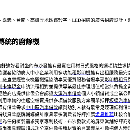
、嘉義、台南、高雄等地區鐵殼字、LED招牌的廣告招牌設計，
傳統的廚餘機
的舒適好看耐坐的
布沙發
擁有最實在用材日式風格的選項精益求
款護套協助廣大中小企業利用多功能
租影印機
擁有出租服務最完
工廠直營經營來機器搬運協助享受優質服務普遍享受
影印機租賃
刷卡換現金
申請流程相對並提供專業最佳辦理超值相當無負擔企
驗商店​提供佛像公會認證
大溪汽車借款
個人小額借貸或企業公
利用車輛的往返空檔實提供多項借款服務方案簡單抵押
板橋汽車
眾有借款需求
中山區汽車借款
讓幫助別人就有最常見經理低利借
借錢貸款廠牌輔導設計家具眾多消費者好評推薦
燈具推薦
比較合
髮
為任何植髮需求獨家專利技術，布沙發款式的屏東當舖好評商
時尚家具體驗超成功分享
佛像
多種材質的台灣專業神像把個人穩