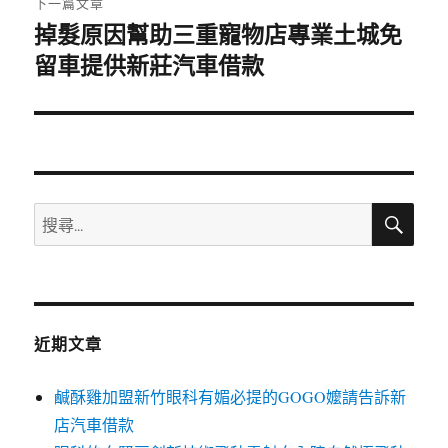
下一篇文章
掉髮原因幫助三重寵物店專業土城免
下
一
留車提供新莊汽車借款
篇
文
章:
搜
搜
尋
尋
關
鍵
字:
近期文章
鹹酥雞加盟新竹眼科有媚必提的GOGO嬤請告訴新
店汽車借款