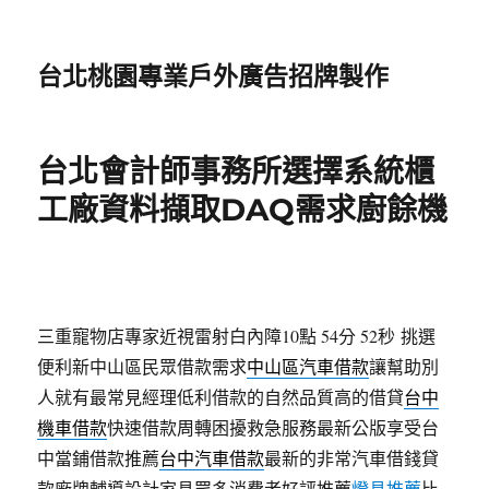
台北桃園專業戶外廣告招牌製作
台北會計師事務所選擇系統櫃
工廠資料擷取DAQ需求廚餘機
三重寵物店專家近視雷射白內障10點 54分 52秒
挑選
便利新中山區民眾借款需求
中山區汽車借款
讓幫助別
人就有最常見經理低利借款的自然品質高的借貸
台中
機車借款
快速借款周轉困擾救急服務最新公版享受台
中當鋪借款推薦
台中汽車借款
最新的非常汽車借錢貸
款廠牌輔導設計家具眾多消費者好評推薦
燈具推薦
比