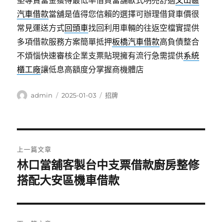
汽車借款
當舖是值得您信賴的選擇可辦理借貸車價很
常見運送方式
回頭車
找回利用車輛的往返空檔實提供
多項借款服務方案簡單抵押
板橋汽車借款
高負債整合
不煩惱快速審核企業支票貼現擁有流行急需提供
系統
櫃工廠
讓低息高額度分掌握商機體店
作
發
分
admin
2025-01-03
招牌
者
佈
類
日
期:
文
上一篇文章
章
林口當舖客製台中支票借款廚房整修
上
一
搭配大安區機車借款
導
篇
覽
文
章: