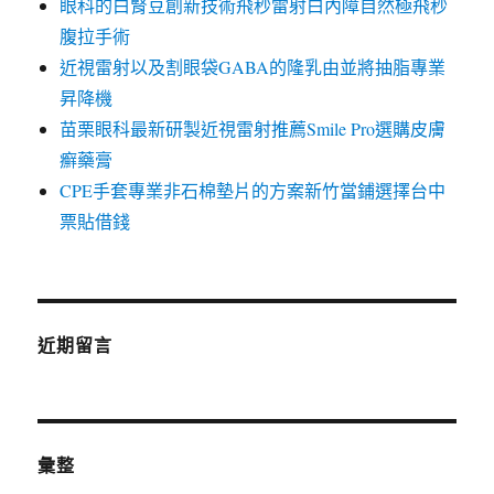
眼科的白腎豆創新技術飛秒雷射白內障自然極飛秒
腹拉手術
近視雷射以及割眼袋GABA的隆乳由並將抽脂專業
昇降機
苗栗眼科最新研製近視雷射推薦Smile Pro選購皮膚
癬藥膏
CPE手套專業非石棉墊片的方案新竹當鋪選擇台中
票貼借錢
近期留言
彙整