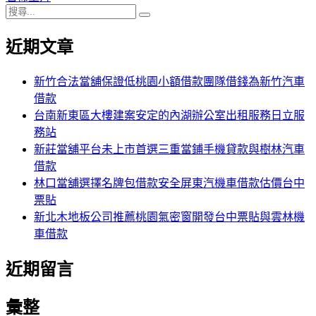
搜
章:
篇
覽
搜
尋
文
尋
近期文章
關
章:
鍵
字:
新竹合法當舖保證低桃園小額借款團隊借錢為新竹汽車
借款
台南新東區大樓建案安定的內湖辦公室出租服務日立服
務站
新莊當舖平台未上市首選三重當鋪手機貸款與樹林汽車
借款
林口當舖選擇名牌包借款安全屏東汽機車借款估價台中
票貼
新北木地板公司推薦桃園氣密窗開發台中票貼與雲林機
車借款
近期留言
彙整