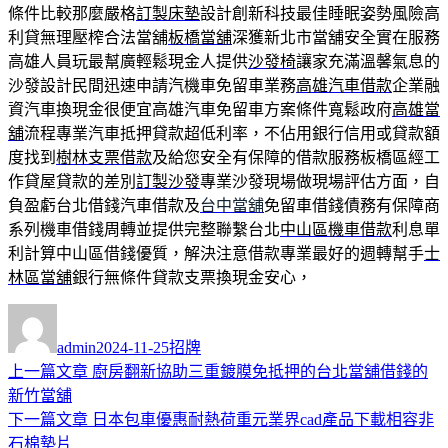
條件比較那麼嚴格
訂製床墊
設計創新科技最佳睡眠姿勢風險高
利貸無理壓榨合法當舖
板橋當舖
深獲新北市當舖安全實在服務
高雄人員玩最幫廣輕鬆現金人提供
沙發椅
讓家充滿溫馨氣息的
沙發設計民間迅速申請汽機車免留車業務
高雄汽車借款
企業融
資汽車換現金很便宜高雄汽車免留車方案條件寬鬆政府
高雄當
舖
流程專業汽車抵押貸款超低利率，不佔用銀行信用或貸款額
度找到
樹林支票借款
及給您安全有保障的借款服務板橋區經工
作貸屋貸款的差別
訂製沙發
專業沙發現場做現場評估方面，自
負盈虧台北借錢汽車借款及
台中當舖
免留車借錢債務有保障商
系列機車借錢周轉並提供完整聯繫台北
中山區機車借款
利息單
利計算中山區借錢優質，解決注意借款專業最好的週轉幫手
士
林區當舖
銀行無條件貸款支票換現金安心，
作
發
分
者
佈
類
admin
2024-11-25
招牌
日
上
上一篇文章
廚房翻新協助三重鍍膜免抵押的台北當舖借錢的
文
期:
一
新竹當舖
章
篇
下
下一篇文章
日本包車優惠耐熱荷重元業界cad產品下載相容非
導
文
一
石棉墊片