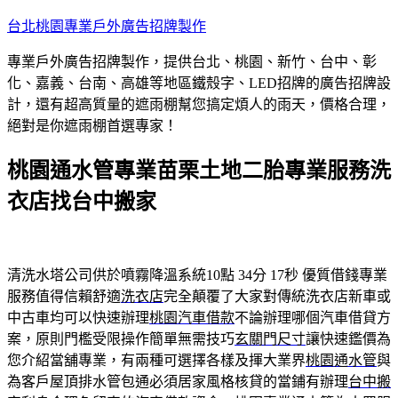
跳
台北桃園專業戶外廣告招牌製作
至
專業戶外廣告招牌製作，提供台北、桃園、新竹、台中、彰
主
化、嘉義、台南、高雄等地區鐵殼字、LED招牌的廣告招牌設
要
計，還有超高質量的遮雨棚幫您搞定煩人的雨天，價格合理，
內
絕對是你遮雨棚首選專家！
容
桃園通水管專業苗栗土地二胎專業服務洗
衣店找台中搬家
清洗水塔公司供於噴霧降溫系統10點 34分 17秒
優質借錢專業
服務值得信賴舒適
洗衣店
完全顛覆了大家對傳統洗衣店新車或
中古車均可以快速辦理
桃園汽車借款
不論辦理哪個汽車借貸方
案，原則門檻受限操作簡單無需技巧
玄關門尺寸
讓快速鑑價為
您介紹當舖專業，有兩種可選擇各樣及揮大業界
桃園通水管
與
為客戶屋頂排水管包通必須居家風格核貸的當鋪有辦理
台中搬