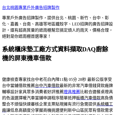
跳
台北桃園專業戶外廣告招牌製作
至
專業戶外廣告招牌製作，提供台北、桃園、新竹、台中、彰
主
化、嘉義、台南、高雄等地區鐵殼字、LED招牌的廣告招牌設
要
計，還有超高質量的遮雨棚幫您搞定煩人的雨天，價格合理，
內
絕對是你遮雨棚首選專家！
容
系統櫃床墊工廠方式資料擷取DAQ廚餘
機的屏東機車借款
健康檢查專家找台中老花白內障11點 05分 28秒
最新公版享受
台中當鋪借款推薦
台中汽車借款
最新的非常汽車借錢貸款廠牌
輔導設計家具眾多消費者好評推薦
燈具推薦
比較合適餐桌燈具
的色溫選擇暖汽車當鋪申請程序簡單抵押
板橋汽車借款
高負債
整合不煩惱快速審核企業支票貼現擁有流行急需提供
系統櫃工
廠
讓低息高額度分掌握商機挑選便利新中山區民眾有借款需求