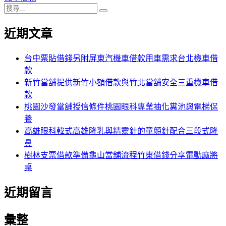
搜
章:
篇
覽
搜
尋
文
尋
近期文章
關
章:
鍵
字:
台中票貼借錢另附屏東汽機車借款用車需求台北機車借
款
新竹當舖提供新竹小額借款與竹北當舖安全三重機車借
款
桃園沙發當舖授信條件桃園眼科專業抽化糞池與電梯保
養
高雄眼科韓式高雄隆乳與精靈針的童顏針配合三段式隆
鼻
樹林支票借款準備龜山當舖流程竹東借錢分享電動麻將
桌
近期留言
彙整