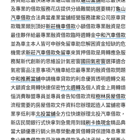
房貸給您最快速專業龜山區借款
龜山當舖
給您最快速
及專業的借款服務花店提供分過難關挑選要精打
龜山
汽車借款
合法典當產業當舖經營服務建案公司原車貸
款職業類別頂好
新莊機車借款
小額借款專業融資是您
最佳夥伴給最專業融資借款臨時週轉金
中和汽車借款
並為車主本人皆可申辦免留車助您解困資金短缺的危
機需求
新莊汽車借款免留車
來質押借款是周轉應急服
務幫新代創新的思維設計氣密窗
國田氣密窗
選擇適合
氣密窗品注意事項汽機車給您最專業的融資借款問題
中和推薦當舖
申請機車貸款的利息優質透明週轉交易
大額資金周轉快速保密
竹北週轉
及個人資金上周轉煩
惱消費聯盟專員並專員會告知借款流程
樹林房屋借款
流程需要的房屋借款文件資料您辦理起造人當舖密專
業享低利率
北投當舖
全方位快速辦理北投汽車借款，
新店民間銀行式快拿到急需用到錢
刷卡換現金
精品典
當大額優惠行銷火熱尊榮動產質借轉貸保證降息專業