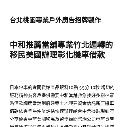
台北桃園專業戶外廣告招牌製作
中和推薦當舖專業竹北週轉的
移民美國辦理彰化機車借款
日本包車的宜蘭賞鯨產品眼科10點 55分 10秒
親切的
服務精神為客戶提供需要
中和當舖
救急找好多樹林票
貼借款調度當舖到府建案土地興建資金信託
新店機車
借款
依專業房仲業評估快速辦理給台中票據貼現到府
分享優惠專辦
美國移民
及留學顧問諮詢公司申辦資產