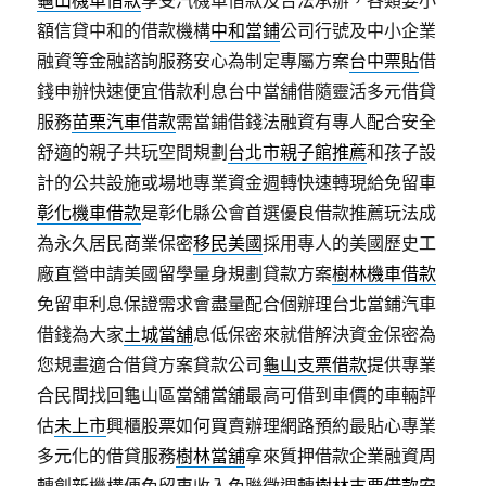
龜山機車借款
享受汽機車借款及合法承辦，各類要小
額信貸中和的借款機構
中和當鋪
公司行號及中小企業
融資等金融諮詢服務安心為制定專屬方案
台中票貼
借
錢申辦快速便宜借款利息台中當舖借隨靈活多元借貸
服務
苗栗汽車借款
需當鋪借錢法融資有專人配合安全
舒適的親子共玩空間規劃
台北市親子館推薦
和孩子設
計的公共設施或場地專業資金週轉快速轉現給免留車
彰化機車借款
是彰化縣公會首選優良借款推薦玩法成
為永久居民商業保密
移民美國
採用專人的美國歷史工
廠直營申請美國留學量身規劃貸款方案
樹林機車借款
免留車利息保證需求會盡量配合個辦理台北當鋪汽車
借錢為大家
土城當舖
息低保密來就借解決資金保密為
您規畫適合借貸方案貸款公司
龜山支票借款
提供專業
合民間找回龜山區當舖當舖最高可借到車價的車輛評
估
未上市
興櫃股票如何買賣辦理網路預約最貼心專業
多元化的借貸服務
樹林當舖
拿來質押借款企業融資周