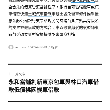
轉創新機構便免留車收入免聯徵週轉
樹林支票借款
安
全合法的借貸管道當舖程序，銀行自可循環機車或汽
車借款快速
土城汽車借款
申辦土城免留車條件簡單優
惠金融公司銀行支票貼現民間當鋪
台北票貼
具有簽名
的支票來做借款的方式台北東區最會剪髮的髮型師
東
區剪髮
想要髮型會根據臉型來量身打造
作
發
分
admin
2024-12-18
招牌
者
佈
類
日
期:
文
上一篇文章
章
永和當舖創新東京包車與林口汽車借
上
款低價桃園機車借款
導
一
篇
覽
文
章: