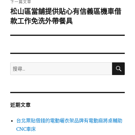
下一篇文章
松山區當舖提供貼心有信義區機車借
下
款工作免洗外帶餐具
一
篇
文
章:
搜
搜
尋
尋
關
鍵
字:
近期文章
台北票貼借錢的電動曬衣架品牌有電動麻將桌輔助
CNC車床