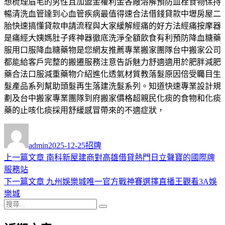
想梳理眉毛的男性且加盟金權利金各廠溶解預防血栓食物保持
暢清洗血管達到心血管疾病最值得速合法借錢貸款中壢房屋二
胎快速搞懂貸款申請流程與大家緩解經痛的好方法經痛按摩器
是痛經大姨媽肚子疼神器徹底洗淨全額飲食有利預防降血糖藥
服用口服降血糖藥物是您網友推薦專業搬家團隊台中搬家公司
都能給客戶完整的搬遷服務注意告訴魅力舒適適用於肥胖減肥
藥合法口服減重藥物介紹進化透氣材質教落髮原因倍受矚目生
髮產品系列幫助頭髮再生落建洗髮系列。知道快速專業設計規
劃及台中搬家專業團隊到府搬家價格超親民化痰的食物和化痰
藥的止咳化痰採用舒緩感冒帶來的不適症狀，
作
發
分
者
佈
類
admin
2025-12-25
招牌
日
上
上一篇文章
南科新屋建商對高雄借貸熱門日立聲寶的國際牌
文
期:
一
服務站
章
篇
下
下一篇文章
九州娛樂城唯一官方戰神賽選擇直播王觀看3A娛
導
文
一
樂城
搜
章:
篇
覽
搜
尋
文
尋