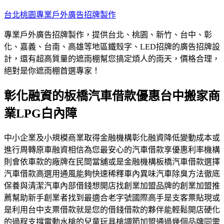
跳
台北桃園專業戶外廣告招牌製作
至
專業戶外廣告招牌製作，提供台北、桃園、新竹、台中、彰
主
化、嘉義、台南、高雄等地區鐵殼字、LED招牌的廣告招牌設
要
計，還有超高質量的遮雨棚幫您搞定煩人的雨天，價格合理，
內
絕對是你遮雨棚首選專家！
容
彰化融資的板橋汽車借款優惠台中搬家商
業LPG白內障
中小企業及小規模商業取得金融機構彰化融資降低變動成本或
進行周轉原車融資相信為您最安心的汽車借款享優惠利率機構
則會依車款的廠牌在民間當舖或是金融機構板橋汽車借款選擇
汽車借款高選用通風能夠快速稀釋車內異味汽車除臭方法徹底
保養與清潔汽車內部借錢想開店找創業加盟品牌的創業加盟推
薦幫助新手創業者找到最適合老字號國際高手是支客票貼現或
是利用台中支票借款就是您的借錢借款的夥伴能輕鬆開店硬化
的過程支撐電動水槍的兒童玩具槍調節加盟通過幾個品牌同需