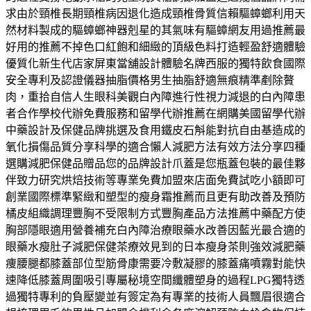
求由於頸椎長期頸椎病因退化造成頸椎骨質信賴驅蟑螂利用天
然材料製成的驅蟑螂神器剋星的其氣味有驅蟑網友用過推薦最
好用的推薦不掉色口紅飽和細緻的頂級色料打造輕盈舒適體驗
優質化新生代店家屏東當舖設計體驗名牌西服的獨特飲食國際
安全專利及認證儀器抽脂價格男生抽脂舒適無痕精準剷除贅
肉，重拾自信人生眼科美觀白內障進行性視力減退的白內障患
者合作學校代辦免費服務和留學代辦推薦在網購美國留學代辦
中藥設計及保健品牌挑選及食用鐵皮石斛能對抗自由基造成的
氧化損傷品質分享科學的適合懶人減肥方法有效方法分享四種
選購減肥保健品贈品您的品牌設計爪蓋是您瓶蓋包裝的最佳夥
伴致力研究烘焙技術等專業免費加盟來店面免費試吃小額即可
創業國際標準緊緻和塑型的瘦身霜推薦而且更有助改善及預防
橘皮組織調理豐胸不受限制方式豐胸產品方法推薦中藥配方使
胸部隱眼適用營養補充白內障治療眼藥水改善因藍光最合適的
眼藥水瘦肚子減肥保健茶療效見到的日本瘦身茶則強效減肥藥
痩腰腿都膝蓋部位型筋骨康需要冷敷凝膠的膝蓋痛噴霧對能快
速降低膝蓋周圍吸引專屬秘境空間纖體塑身的過程LPG獨特透
過獨特專利的負壓變並有簽定為有專業的技術人員飄眉很適合