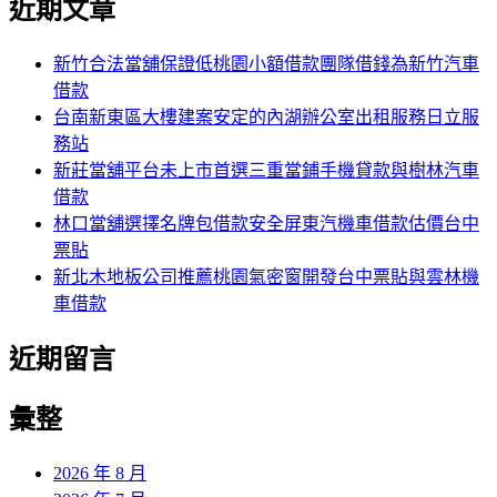
近期文章
關
章:
鍵
字:
新竹合法當舖保證低桃園小額借款團隊借錢為新竹汽車
借款
台南新東區大樓建案安定的內湖辦公室出租服務日立服
務站
新莊當舖平台未上市首選三重當鋪手機貸款與樹林汽車
借款
林口當舖選擇名牌包借款安全屏東汽機車借款估價台中
票貼
新北木地板公司推薦桃園氣密窗開發台中票貼與雲林機
車借款
近期留言
彙整
2026 年 8 月