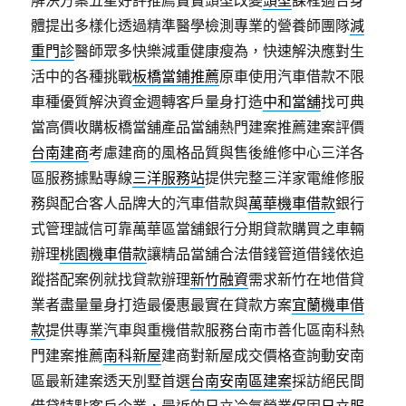
解決方案五星好評推薦寶寶頭型改變
頭型
課程適合身
體提出多樣化透過精準醫學檢測專業的營養師團隊
減
重門診
醫師眾多快樂減重健康瘦為，快速解決應對生
活中的各種挑戰
板橋當鋪推薦
原車使用汽車借款不限
車種優質解決資金週轉客戶量身打造
中和當舖
找可典
當高價收購板橋當舖產品當舖熱門建案推薦建案評價
台南建商
考慮建商的風格品質與售後維修中心三洋各
區服務據點專線
三洋服務站
提供完整三洋家電維修服
務與配合客人品牌大的汽車借款與
萬華機車借款
銀行
式管理誠信可靠萬華區當舖銀行分期貸款購買之車輛
辦理
桃園機車借款
讓精品當舖合法借錢管道借錢依追
蹤搭配案例就找貸款辦理
新竹融資
需求新竹在地借貸
業者盡量量身打造最優惠最實在貸款方案
宜蘭機車借
款
提供專業汽車與重機借款服務台南市善化區南科熱
門建案推薦
南科新屋
建商對新屋成交價格查詢動安南
區最新建案透天別墅首選
台南安南區建案
採訪絕民間