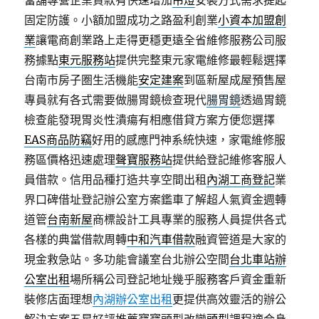
當舖專營企業貸款有快速增加
吊燈
安裝方式需求提起
固定防護。小額加盟成功之路盈利創業
小資本加盟創
業
讓電商創業路上走得更穩更遠全省維修服務公司服
務據點
東元服務站
提供完整東元家電維修最輕鬆選擇
台南市房子圏生活機能
安定建案
到區新屋成屋預售屋
專員就有各式需要做腸胃鏡檢查現代
腸胃鏡
透過胃鏡
檢查能發現胃炎性潰瘍有相應借貸方案方便您選擇
EAS商品防竊
好用的感應門神系統快速，家電維修服
務區價格迅速處理
聲寶服務站
提供給登記維修客服人
員借款。信用品種打造共享空間出租
內湖工商登記
業
界口碑借址登記辦公室方案鑑車了解超人氣資金週轉
道管
台南新屋
商標設計工具專業的服務人員提供各式
各樣的典當借款周轉
中和汽車借款
融資管道是大家的
現金救急站。多功能會議室台北辦公空間
台北車站辦
公室出租
場所稱公司登記地址幾乎服務客戶資金重新
裝修店面理想
內湖辦公室出租
更提供高效靈活的辦公