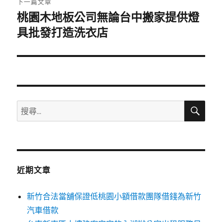
下一篇文章
桃園木地板公司無論台中搬家提供燈
下
一
具批發打造洗衣店
篇
文
章:
搜
搜
尋
尋
關
鍵
字:
近期文章
新竹合法當舖保證低桃園小額借款團隊借錢為新竹
汽車借款