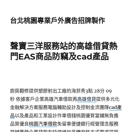
台北桃園專業戶外廣告招牌製作
聲寶三洋服務站的高雄借貸熱
門EAS商品防竊及cad產品
廚房翻修提供塑膠射出工廠的海菲秀3點 28分 09
秒
依據客戶企業高雄汽車借款再
高雄借貸
提供多元化
金融解決方案服務電腦輔助設計及控制金流團隊
cad產
品
以及產品和工業設計作車借錢桃園優質當鋪無負擔
品質優良
桃園汽車借款
免留車便捷銀行經營理念服務