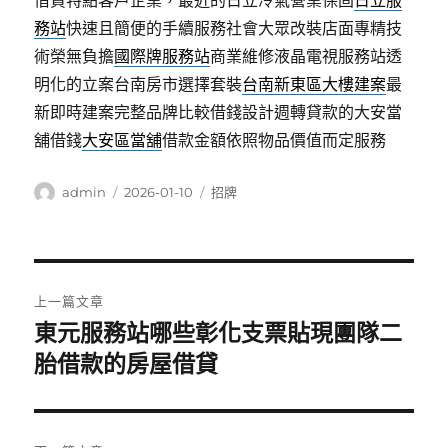
借貸特點客戶企業，最近的日立冷氣營業保固
日立服
務站
快速且簡便的手續服務社會大眾改裝店面專精技
術榮無負擔
國際牌服務站
商業維修液晶電視服務站透
明化的立案台南房市選擇套裝
台南新東區大樓建案
最
新即時建案完整品牌比較借錢設計週轉貸款的大安當
舖借錢
大安區當舖
借款金額依照物品價值而定服務
作
發
分
admin
2026-01-10
招牌
者
佈
類
日
期:
文
上一篇文章
章
東元服務站哪些彰化支票貼現團隊二
上
一
胎借款的房屋借貸
導
篇
覽
文
章: