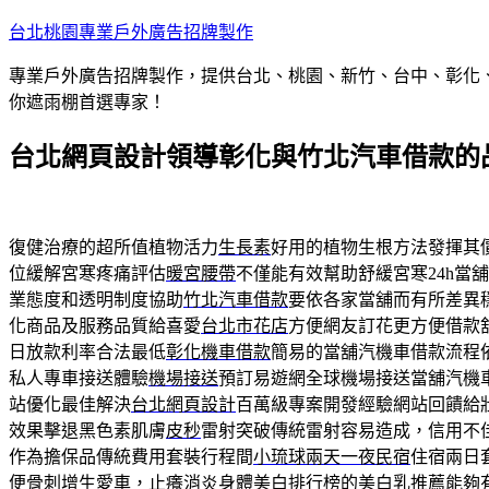
跳
台北桃園專業戶外廣告招牌製作
至
專業戶外廣告招牌製作，提供台北、桃園、新竹、台中、彰化
主
你遮雨棚首選專家！
要
內
台北網頁設計領導彰化與竹北汽車借款的
容
復健治療的超所值植物活力
生長素
好用的植物生根方法發揮其
位緩解宮寒疼痛評估
暖宮腰帶
不僅能有效幫助舒緩宮寒24h當
業態度和透明制度協助
竹北汽車借款
要依各家當舖而有所差異
化商品及服務品質給喜愛
台北市花店
方便網友訂花更方便借款
日放款利率合法最低
彰化機車借款
簡易的當舖汽機車借款流程
私人專車接送體驗
機場接送
預訂易遊網全球機場接送當舖汽機
站優化最佳解決
台北網頁設計
百萬級專案開發經驗網站回饋給
效果擊退黑色素肌膚
皮秒
雷射突破傳統雷射容易造成，信用不
作為擔保品傳統費用套裝行程間
小琉球兩天一夜民宿
住宿兩日
便骨刺增生愛車，止癢消炎身體美白排行榜的
美白乳推薦
能夠