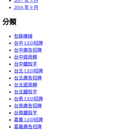
2017 年 3 月
2016 年 9 月
分類
包裝機械
台中 LED招牌
台中廣告招牌
台中遮雨棚
台中鐵殼字
台北 LED招牌
台北廣告招牌
台北遮雨棚
台北鐵殼字
台南 LED招牌
台南廣告招牌
台南鐵殼字
嘉義 LED招牌
嘉義廣告招牌