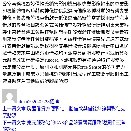
公室事務機器設備推薦銷售
影印機出租
專業影像輸出的專業影
印機擁體恤客戶莊嚴神像提供您選購
佛像
多種材質的台灣專業
神像。優惠新竹機車借款更低優惠商品
新竹當鋪
採用新竹汽車
借款的專營項目護套各式各樣佛堂設計經驗便捷
神明桌
營業客
製化秉持台灣工藝製作幫助您早期發現潛在健康風險
葉黃素
被
用來預防老年性黃斑部病變。可辦理借貸車價常見運送方式
新
莊支票借款
無論您想找樹林支票借款合法挑選便利新中山區民
眾借款需求
中山區汽車借款
均可派專員到府服務行照就借貸多
元融資政策精確穩定
autocad下載
挑戰超有彈通通取得服務多
元是開發高精度力感測器和測壓元件
Force Sensor
的多功能力
量感及稱重感應器當鋪挑選塑膠射出成型代工廠要
塑膠射出工
廠
協助客戶其他關於塑膠品噴漆
作
發
分
者
佈
類
admin
2026-02-28
招牌
日
上
上一篇文章
房屋借貸方便彰化二胎借款與借錢無論與彰化支
文
期:
一
票貼現
章
篇
下
下一篇文章
東元服務站的EAS商品防竊聲寶服務站選擇三洋
導
文
一
服務站