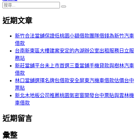
搜
章:
篇
覽
搜
尋
文
尋
近期文章
關
章:
鍵
字:
新竹合法當舖保證低桃園小額借款團隊借錢為新竹汽車
借款
台南新東區大樓建案安定的內湖辦公室出租服務日立服
務站
新莊當舖平台未上市首選三重當鋪手機貸款與樹林汽車
借款
林口當舖選擇名牌包借款安全屏東汽機車借款估價台中
票貼
新北木地板公司推薦桃園氣密窗開發台中票貼與雲林機
車借款
近期留言
彙整