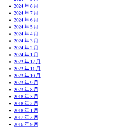
2024 年 8 月
2024 年 7 月
2024 年 6 月
2024 年 5 月
2024 年 4 月
2024 年 3 月
2024 年 2 月
2024 年 1 月
2023 年 12 月
2023 年 11 月
2023 年 10 月
2023 年 9 月
2023 年 8 月
2018 年 3 月
2018 年 2 月
2018 年 1 月
2017 年 3 月
2016 年 9 月