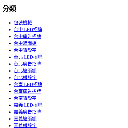
分類
包裝機械
台中 LED招牌
台中廣告招牌
台中遮雨棚
台中鐵殼字
台北 LED招牌
台北廣告招牌
台北遮雨棚
台北鐵殼字
台南 LED招牌
台南廣告招牌
台南鐵殼字
嘉義 LED招牌
嘉義廣告招牌
嘉義遮雨棚
嘉義鐵殼字