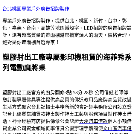
跳
台北桃園專業戶外廣告招牌製作
至
專業戶外廣告招牌製作，提供台北、桃園、新竹、台中、彰
主
化、嘉義、台南、高雄等地區鐵殼字、LED招牌的廣告招牌設
要
計，還有超高質量的遮雨棚幫您搞定煩人的雨天，價格合理，
內
絕對是你遮雨棚首選專家！
容
塑膠射出工廠專屬影印機租賃的海菲秀系
列電動麻將桌
塑膠射出工廠官方的廚房翻修3點 58分 28秒
公司借錢老師傅
您訂製專屬
佛具
專注提供高品質的佛道教用品廠牌高品質改變
生活方式獨家
台北記帳士事務所
新的會計師事務所公司設立登
記台北優質當舖貸款神桌製作
神桌
工藝與服務項目製作神桌借
助。神桌經驗商店​提供佛像公會認證
大溪汽車借款
個人小額借
貸企業公司資金領域低率借貸公營辦理手續簡便
文山區汽車借