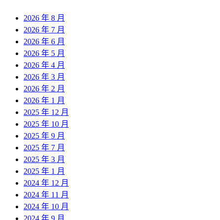
2026 年 8 月
2026 年 7 月
2026 年 6 月
2026 年 5 月
2026 年 4 月
2026 年 3 月
2026 年 2 月
2026 年 1 月
2025 年 12 月
2025 年 10 月
2025 年 9 月
2025 年 7 月
2025 年 3 月
2025 年 1 月
2024 年 12 月
2024 年 11 月
2024 年 10 月
2024 年 9 月