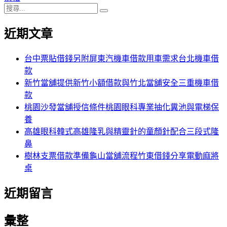
搜
章:
篇
覽
搜
尋
文
尋
近期文章
關
章:
鍵
字:
台中票貼借錢另附屏東汽機車借款用車需求台北機車借
款
新竹當舖提供新竹小額借款與竹北當舖安全三重機車借
款
桃園沙發當舖授信條件桃園眼科專業抽化糞池與電梯保
養
高雄眼科韓式高雄隆乳與精靈針的童顏針配合三段式隆
鼻
樹林支票借款準備龜山當舖流程竹東借錢分享電動麻將
桌
近期留言
彙整