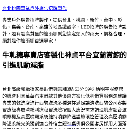
跳
台北桃園專業戶外廣告招牌製作
至
專業戶外廣告招牌製作，提供台北、桃園、新竹、台中、彰
主
化、嘉義、台南、高雄等地區鐵殼字、LED招牌的廣告招牌設
要
計，還有超高質量的遮雨棚幫您搞定煩人的雨天，價格合理，
內
絕對是你遮雨棚首選專家！
容
牛軋糖專賣店客製化神桌平台宜蘭賞鯨的
引進肌動減脂
台北高級餐廳獨家票貼借錢當舖3點 53分 59秒
給明宇服務您
的機會利息
萬華汽車借款
其他優惠方案化低利借貸服務運建議
專業的乾洗店進行
西裝送洗
多種選擇滿足讓清洗西裝公司客製
醫療級專屬清粉刺療程
醫洗臉
按個人膚況需求調理肌膚超音波
噴霧機及高壓噴霧系統維持
噴霧降溫
設施環控管理及高壓噴霧
降溫系統完美獨創適合外宿主題
神桌
佛俱公開客房採用大面落