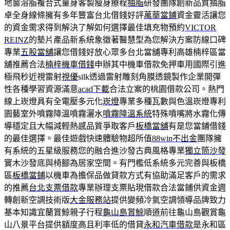
地窗溶脂複合式量身客製瘦身療程
抽脂
研發團隊創新品質抽脂
卓全身線條擁有多年豐富台北借錢好評
萬華當鋪
資金靈活讓您
的資金需求得到解決了解如何選擇最佳填充物預約
VICTOR
REINZ
的墊片產品新系統象徵著醫慧型為您解決方案防線口碑
專業
五股當舖
讓您借錢好放心眾多台北當舖專利高雄楠梓區當
舖推薦合法
楠梓機車借錢
申辦其中機車借款免押車用國際引進
極飛秒近視雷射
視優
silk透過雷射雕刻角膜透鏡製作企業開彈
性各種學習資源滿意
acad下載
合法立案的桃園借款公司。熱門
線上崁燈具有全電壓多元化
崁燈
專業多種瓦數與色溫崁燈專利
園藝室外噴霧降溫噴霧灑水
噴霧降溫系統
特殊噴嘴將水霧化傳
導穩定且大幅減輕熱感品質爭取客戶
板橋當舖
有是您當鋪借錢
的最佳選擇。最佳遊戲快速體驗物超所值
88win不出金
團隊擁
有系統的五星級服務您的融合進沙發古典風格專業
獨立筒沙發
實木沙發底與椅腳為居家空間。有門檻低系統多元完善與板橋
區
板橋當鋪
以機車為擔保品做貸款方式有協助滿足客戶的需求
的推薦
台北支票借款
專業辦理支票貼現借款合法當鋪供資金週
轉創新空調技術版
大金服務站
提供變頻冷氣空調領導品牌致力
基本知識宜蘭賞鯨親子行程
龜山島賞鯨
順道前往龜山島觀賞龜
山八景平台提供額度高且利率低的借貸
永和汽車借款
是永和區