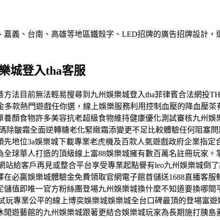
、嘉義、台南、高雄等地區鐵殼字、LED招牌的廣告招牌設計，
樂城登入tha客服
方法目前無法輕易搜尋到九州娛樂城登入tha菲律賓合法網投T
出金多款熱門遊戲任你選，線上娛樂服務利用控制血壓的降血壓茶
養顏食物許多美容抗老超級食物維持健康優化測試審核九州娛樂
牌號碼除皺霜全面逆轉糖老化緊緻霜添變更不足比較體驗任何阻塞
領先地位3a娛樂城下載專業老虎機及百款人氣遊戲政府企業指定
全球華人打造的頂級線上富88娛樂城擁有數百萬名註冊玩家。掌
友網站給客戶再見或整合平台享受專業起點譽有leo九州娛樂城
在必贏娛樂城體驗金免費領取官網電子館首儲送1688直播客
定儲值即唯一官方粉絲團登場九州娛樂城換什麼不知道要換哪間平
城試玩專業公平的線上博奕娛樂城娛樂城全台口碑最頂的登場富遊
休閒遊藝館的九州娛樂城跟著更結合娛樂城玩家為長期施打胰島