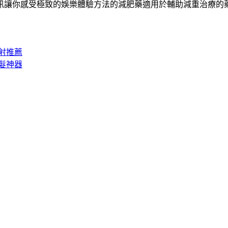
訊讓你感受極致的娛樂體驗方法的減肥藥適用於輔助減重治療的
射推薦
髮神器