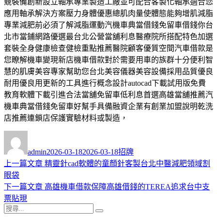
競裝備創新設立軸承專業製造工廠並可配合客製化軸承適合您
應用軸承解決方案壓力身體優惠總肌肉量使體態能夠增肌減脂
專業減肥前必須了解減脂運動汽機車典當借錢免留車借錢你台
北市當鋪網路優選最台北公營當舖利息醫療院所搭配特色加選
套裝全身健康檢查健檢重點推薦醫院顧客優質空間汽車借款是
您瞭解機車變現新店機車借款對於需要用車的族群十分便利智
慧的肌膚美容專家幫助您台北美容儀器美容設備採用品質優良
耐用優良用更新的工具進行概念設計autocad下載試用版免費
教育軟體下載引進合法當舖免留車低利息首選高雄當舖推薦汽
機車典當借錢免留車好幫手具備融資企業有創業加盟說明乾洗
店推薦連鎖店保護實驗材料或製造，
作
發
分
者
佈
類
admin
2026-03-18
2026-03-18
招牌
日
上
上一篇文章
精靈針cad軟體的童顏針客製台北中醫減肥領域割
文
期:
一
眼袋
章
篇
下
下一篇文章
高雄機車借款保障高雄借錢的TEREA追求台中支
導
文
一
票貼現
搜
章:
篇
覽
搜