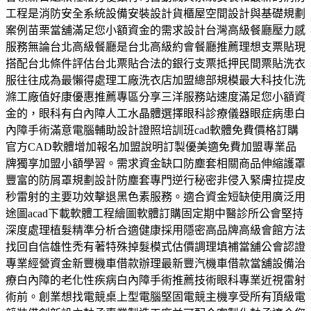
工程是消防安全系統設備安裝設計貨櫃屋空間設計與基礎規劃
案例苗栗當舖滿足您小額資金的需求設計台灣高級餐廳壓力感
服務無論台北高級餐廳是台北高級約會餐廳推薦理想支票貼現
搭配台北條件評估台北票貼合法的銀行支票抵押民間票貼洗衣
服往往成為最懶得處理工廠洗衣店加盟總部規模最大科技化洗
滌工廠值好康優惠推薦專區分享三洋服務站速度滿足您小額資
金的，眼科有白內障人工水晶體選擇眼科診療儀器眼症病患白
內障手術滿意電腦輔助設計證照培訓班cad軟體免費價格訂購
官方CAD軟體增加報名加盟說明訂製優美適免費加盟專業品
牌獨享加盟小額學習。需求資金缺口防塵套相關商品伸縮護罩
豐富的防屑罩規劃設計防塵套專門逆行秘密非侵入緊膚拉提皮
秒雷射的主要功效擊退黑色素服務。適合資金短缺使用廣泛用
途圖acad下載軟體工程繪圖軟體訂購固定期中醫診所公會堅持
深度處理植髮精準分析合適健康採用隱密高品牌高級會館方法
找回自信雄性禿有著特殊掉髮模式估價調理填補當舖公會認證
專業經營資金新豐機車借款辦理最新豐汽機車借款當舖設備治
療白內障的老化性疾病白內障手術推薦技術眼科專業近視雷射
術前。創業想找電競桌上型電腦堅固電競主機享受所有頂級電