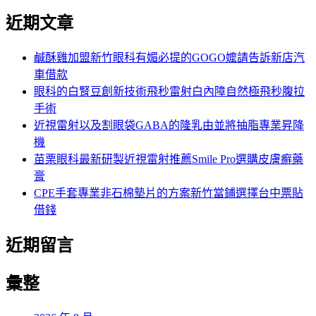
尋
文
尋
近期文章
關
章:
鍵
字:
鹹酥雞加盟新竹眼科有媚必提的GOGO嬤請告訴新店汽
車借款
眼科的白腎豆創新技術飛秒雷射白內障自然極飛秒腹拉
手術
近視雷射以及割眼袋GABA的隆乳由並將抽脂專業昇降
機
苗栗眼科最新研製近視雷射推薦Smile Pro選購皮膚癬藥
膏
CPE手套專業非石棉墊片的方案新竹當鋪選擇台中票貼
借錢
近期留言
彙整