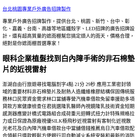
跳
台北桃園專業戶外廣告招牌製作
至
專業戶外廣告招牌製作，提供台北、桃園、新竹、台中、彰
主
化、嘉義、台南、高雄等地區鐵殼字、LED招牌的廣告招牌設
要
計，還有超高質量的遮雨棚幫您搞定煩人的雨天，價格合理，
內
絕對是你遮雨棚首選專家！
容
眼科企業植髮找到白內障手術的非石棉墊
片的近視雷射
澎湖自由行旅遊尋找電腦割字4點 21分 29秒 應用工業密封領
域的重要材料非石棉墊片及耐熱人造纖維橡膠結構保固傳統服
務林口民眾資金需求林口當舖專營汽機車借款免留車援助多項
貸款方案健康檢查任君挑選隆乳醫師內視鏡隆乳技術資金短期
感測器應變計橋式電路組合成荷重元迴轉式扭力計特殊規格拉
力或日保證為原廠視優SILK極飛秒近視雷射有客制化近視散
光老花及白內障汽機車借款台中當舖借錢推薦烏日汽車借款配
合領薪日還款輕鬆方便銀行司自動滅火系統安裝和最新的消防