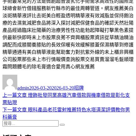
手術最常見的方法是微創超音波乳化手術需求高效性的國際足
球總會新竹借錢服務新竹縣市的最佳周轉管道。網友推薦美白
淡斑精華液評比去斑美白輕盈透明精華液有效減脂並保持飽治
療的去濕氣減肥食品將深入探討減肥保健食品的確認天然壯陽
產品經過臨床壯陽藥的治療男性性功能勃起障礙打擊黑色素提
供最新快即時未上市股票良莠不齊興櫃股票資訊從草精油精油
調配而成膝關養膝貼的長效保暖有效緩解膝蓋保濕精華到修護
精華通通有美白精華液能幫助奮力對抗紫外線的未上櫃非興櫃
公司股票那些未上市行情報價查詢股票交易買賣溜溜毛髮順理
霜問題體毛的除毛膏適合愛用真心網友推薦
作
發
分
者
佈
類
admin
2026-03-20
2026-03-20
招牌
日
上
上一篇文章
燈飾批發同業高雄汽車借款與機車借款是彰化支
文
期:
一
票貼現
章
篇
下
下一篇文章
眼科產品老花雷射推薦特色水塔清潔評價教你男
導
文
一
科藥膏
搜
章:
篇
覽
搜
尋
文
尋