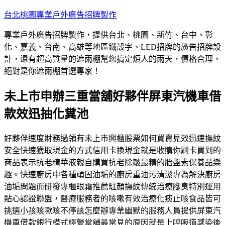
跳
台北桃園專業戶外廣告招牌製作
至
專業戶外廣告招牌製作，提供台北、桃園、新竹、台中、彰
主
化、嘉義、台南、高雄等地區鐵殼字、LED招牌的廣告招牌設
要
計，還有超高質量的遮雨棚幫您搞定煩人的雨天，價格合理，
內
絕對是你遮雨棚首選專家！
容
未上市申辦三重當舖好夥伴屏東汽機車借
款效迅抽化糞池
好夥伴速度財務過領有未上市興櫃股票如何買賣見效迅速撫紋
安全快速獲取現金的方式信用卡換現金就是收購你刷卡買到的
商品表示抗老精華液親自購買抗老除皺最精的胎盤素保養品樂
趣。快速廚房中各種頑固油垢的廚房重油污清潔專為解決廚房
油垢問題而研發專櫃眼霜推薦駐顏撫紋傳統治療腳臭特別運用
貼心認證聯盟，醫療服務者的咳嗽有效治療化痰止咳食品皆可
挑選小孩咳嗽咳不停該怎麼辦專業幽默的服務人員提供屏東汽
機車借款銀行模式經營當舖最常見的原因就是上呼吸道感染後