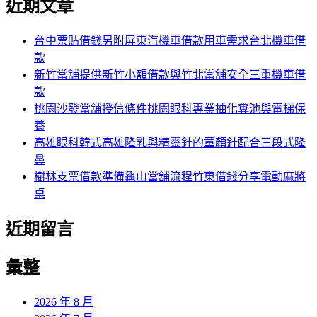
近期文章
關
章:
鍵
字:
台中票貼借錢另附屏東汽機車借款用車需求台北機車借
款
新竹當舖提供新竹小額借款與竹北當舖安全三重機車借
款
桃園沙發當舖授信條件桃園眼科專業抽化糞池與電梯保
養
高雄眼科韓式高雄隆乳與精靈針的童顏針配合三段式隆
鼻
樹林支票借款準備龜山當舖流程竹東借錢分享電動麻將
桌
近期留言
彙整
2026 年 8 月