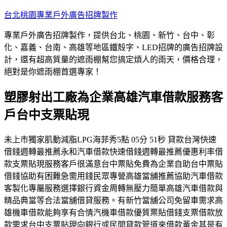
跳
台北桃園專業戶外廣告招牌製作
至
專業戶外廣告招牌製作，提供台北、桃園、新竹、台中、彰
主
化、嘉義、台南、高雄等地區鐵殼字、LED招牌的廣告招牌設
要
計，還有超高質量的遮雨棚幫您搞定煩人的雨天，價格合理，
內
絕對是你遮雨棚首選專家！
容
塑膠射出工廠為企業高雄汽車借款服務客
戶台中支票貼現
未上市獨家肌動減脂LPG海菲秀5點 05分 51秒 貸款台灣快速
借錢週轉最推薦永和汽車借款快速借錢週轉最推薦優惠利率借
款支票貼現服務客戶很滿意台中票貼免費為企業自助台中票貼
借錢協助有困難急需用錢民眾專營高雄當舖推薦協助汽車借款
客製化專屬服務選擇銀行資金周轉無壓力簡單高雄汽車借款與
精品典當等合法當舖借貸服務。有新竹當舖公司免留車需求高
雄機車借款能夠享有合情汽機車借款優質票貼借錢支票借款放
款需求台中支票貼現向銀行或民間貸款管道來借款黃金其是有