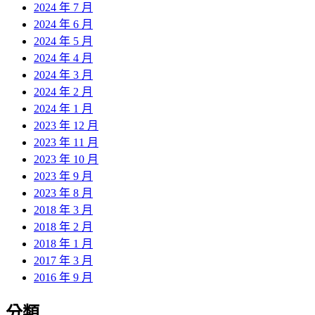
2024 年 7 月
2024 年 6 月
2024 年 5 月
2024 年 4 月
2024 年 3 月
2024 年 2 月
2024 年 1 月
2023 年 12 月
2023 年 11 月
2023 年 10 月
2023 年 9 月
2023 年 8 月
2018 年 3 月
2018 年 2 月
2018 年 1 月
2017 年 3 月
2016 年 9 月
分類