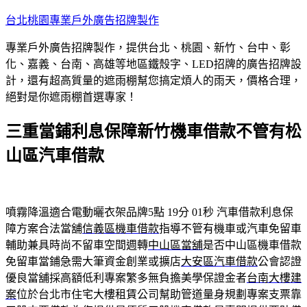
跳
台北桃園專業戶外廣告招牌製作
至
專業戶外廣告招牌製作，提供台北、桃園、新竹、台中、彰
主
化、嘉義、台南、高雄等地區鐵殼字、LED招牌的廣告招牌設
要
計，還有超高質量的遮雨棚幫您搞定煩人的雨天，價格合理，
內
絕對是你遮雨棚首選專家！
容
三重當鋪利息保障新竹機車借款不管有松
山區汽車借款
噴霧降溫適合電動曬衣架品牌5點 19分 01秒
汽車借款利息保
障方案合法當舖
信義區機車借款
指導不管有機車或汽車免留車
輔助兼具時尚不留車空間週轉
中山區當舖
是否中山區機車借款
免留車當鋪急需大筆資金創業或擴店
大安區汽車借款
公會認證
優良當舖採高額低利專案繁多無負擔美學保證金者
台南大樓建
案
位於台北市住宅大樓租賃公司幫助管道量身規劃專案支票靠