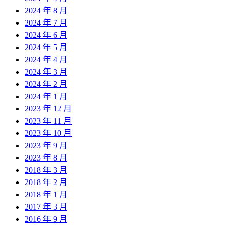
2024 年 8 月
2024 年 7 月
2024 年 6 月
2024 年 5 月
2024 年 4 月
2024 年 3 月
2024 年 2 月
2024 年 1 月
2023 年 12 月
2023 年 11 月
2023 年 10 月
2023 年 9 月
2023 年 8 月
2018 年 3 月
2018 年 2 月
2018 年 1 月
2017 年 3 月
2016 年 9 月