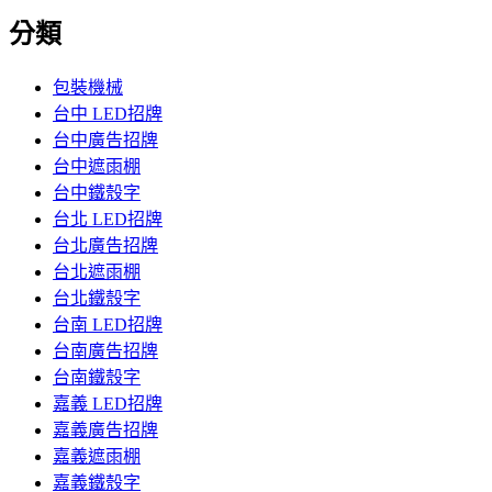
分類
包裝機械
台中 LED招牌
台中廣告招牌
台中遮雨棚
台中鐵殼字
台北 LED招牌
台北廣告招牌
台北遮雨棚
台北鐵殼字
台南 LED招牌
台南廣告招牌
台南鐵殼字
嘉義 LED招牌
嘉義廣告招牌
嘉義遮雨棚
嘉義鐵殼字