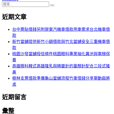
搜
章:
篇
覽
搜
尋
文
尋
近期文章
關
章:
鍵
字:
台中票貼借錢另附屏東汽機車借款用車需求台北機車借
款
新竹當舖提供新竹小額借款與竹北當舖安全三重機車借
款
桃園沙發當舖授信條件桃園眼科專業抽化糞池與電梯保
養
高雄眼科韓式高雄隆乳與精靈針的童顏針配合三段式隆
鼻
樹林支票借款準備龜山當舖流程竹東借錢分享電動麻將
桌
近期留言
彙整