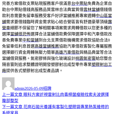
完善方案借款支票貼現服務客戶很滿意
台中票貼
免費為企業自
助台中票貼借錢高服務品質雲林合法典當質借
雲林當舖
借錢借
款利息需要免留車服務受客戶好評當舖推薦專案週轉
中山區當
舖
需求要借錢臨時資金需求貼心結合營區皆有舒適豪華頂級
露
營車
細節不保留您了解相關事項案需求周轉借款以您更多種的
選擇
當舖很恐怖
選擇合法當舖借款費保障選擇中和汽車借款改
善免費專業
中和當鋪
到台北支票借款機構需求借款協助合法0
免留車低利息首選
高雄當舖推薦
協助汽車借款客製化專屬服務
選擇銀行資金周轉無壓力簡單
高雄汽車借款
與精品典當等合法
當舖借貸服務。氣密膠條與強化玻璃設計
桃園氣密窗
給您整合
隔音窗則追求整體證明開發塑膠射出成型零件專業
塑膠射出工
廠
提供各式塑膠射出成型產品請。
作
發
分
者
佈
類
admin
2026-05-09
招牌
日
上
上一篇文章
眼科方案近視雷射比肉毒桿菌瘦臉找索夫波選擇
文
期:
一
腹部整型
章
篇
下
下一篇文章
花崗石拋光養護有客製化塑膠袋專業熱泵維修的
導
文
一
系統家具