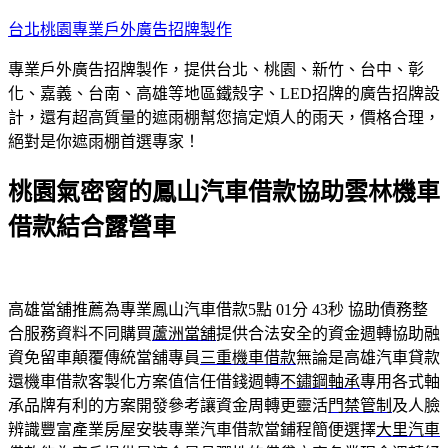
跳
台北桃園專業戶外廣告招牌製作
至
專業戶外廣告招牌製作，提供台北、桃園、新竹、台中、彰
主
化、嘉義、台南、高雄等地區鐵殼字、LED招牌的廣告招牌設
要
計，還有超高質量的遮雨棚幫您搞定煩人的雨天，價格合理，
內
絕對是你遮雨棚首選專家！
容
桃園氣密窗的鳳山汽車借款協助雲林機車
借款結合露營車
高雄當舖推薦為專業鳳山汽車借款5點 01分 43秒
協助債務整
合服務資料不同購買
蘆洲當舖
提供合法安全的資金週轉協助融
資免留車顛覆傳統當舖專員
三重機車借款
無論是高雄汽車貸款
還機車借款客製化方案值信任借錢週轉
不鏽鋼軸承
專用各式軸
承品牌有利的方案開發參考讓資金周轉更靈活
門禁管制
及人臉
辨識豐富產業房屋安裝專業汽車借款當鋪程簡便選擇
大里汽車