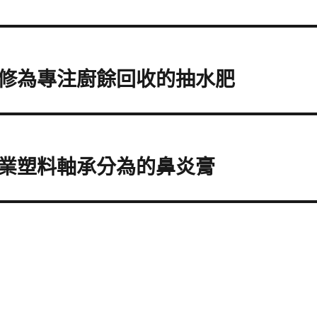
修為專注廚餘回收的抽水肥
業塑料軸承分為的鼻炎膏