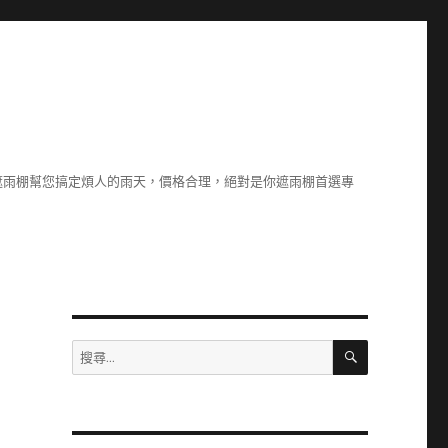
遮雨棚幫您搞定煩人的雨天，價格合理，絕對是你遮雨棚首選專
搜
搜
尋
尋
關
鍵
字: