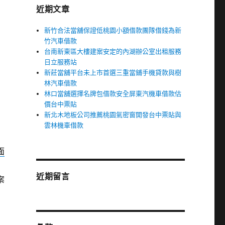
近期文章
新竹合法當舖保證低桃園小額借款團隊借錢為新
竹汽車借款
台南新東區大樓建案安定的內湖辦公室出租服務
日立服務站
新莊當舖平台未上市首選三重當鋪手機貸款與樹
林汽車借款
林口當舖選擇名牌包借款安全屏東汽機車借款估
價台中票貼
新北木地板公司推薦桃園氣密窗開發台中票貼與
雲林機車借款
面
近期留言
案