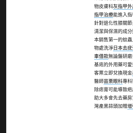
物皮膚科
灰指甲外
指甲治療
能進入指
針對退化性膝關節
清潔與保濕的成分
本銷售第一的蚊蟲
物處洗淨
日本去疣
車借款
無論盤研磨
基底的外用藥可愛
客票立即兌換現金
醫師
苗栗眼科
專科
除痣膏可能導致疤
助大多會先去藥房
灣產黑蒜頭加贈
增