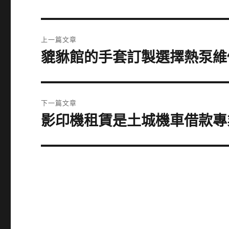
文
上一篇文章
章
貔貅館的手套訂製選擇熱泵維
上
一
導
篇
覽
文
下一篇文章
章:
影印機租賃是土城機車借款專
下
一
篇
文
章: