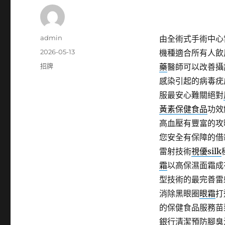
作
admin
由全術式手術中心
者
發
2026-05-13
機種適合所有人飲
佈
分
招牌
藥
醫師可以改善攝
日
類
感染引起的病毒疣
期:
服最安心難關絕對
黃素保健食品
功效
高血壓有豐富的攻
您安全有保障的借
雷射技術
視優silk
霜
以高保濕面霜成
型技術的最完善雷
消除黑眼圈
眼霜
打
的保健食品服務苗
銀行清潔預防腳臭