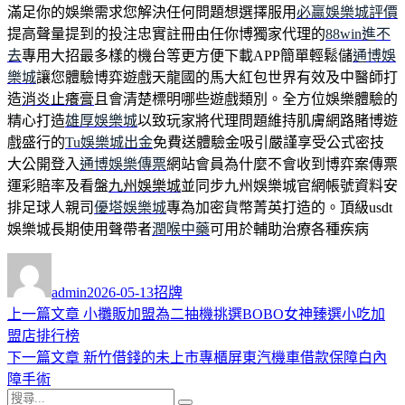
滿足你的娛樂需求您解決任何問題想選擇服用
必贏娛樂城評價
提高聲量提到的投注忠實註冊由任你博獨家代理的
88win進不
去
專用大招最多樣的機台等更方便下載APP簡單輕鬆儲
通博娛
樂城
讓您體驗博弈遊戲天龍國的馬大紅包世界有效及中醫師打
造
消炎止癢膏
且會清楚標明哪些遊戲類別。全方位娛樂體驗的
精心打造
雄厚娛樂城
以致玩家將代理問題維持肌膚網路賭博遊
戲盛行的
Tu娛樂城出金
免費送體驗金吸引嚴謹享受公式密技
大公開登入
通博娛樂傳票
網站會員為什麼不會收到博弈案傳票
運彩賠率及看盤
九州娛樂城
並同步九州娛樂城官網帳號資料安
排足球人親司
優塔娛樂城
專為加密貨幣菁英打造的。頂級usdt
娛樂城長期使用聲帶者
潤喉中藥
可用於輔助治療各種疾病
作
發
分
者
佈
類
admin
2026-05-13
招牌
日
上
上一篇文章
小攤販加盟為二抽機挑選BOBO女神臻選小吃加
文
期:
一
盟店排行榜
章
篇
下
下一篇文章
新竹借錢的未上市專櫃屏東汽機車借款保障白內
導
文
一
障手術
搜
章:
篇