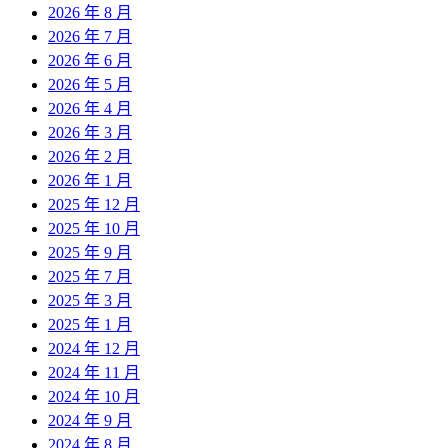
2026 年 8 月
2026 年 7 月
2026 年 6 月
2026 年 5 月
2026 年 4 月
2026 年 3 月
2026 年 2 月
2026 年 1 月
2025 年 12 月
2025 年 10 月
2025 年 9 月
2025 年 7 月
2025 年 3 月
2025 年 1 月
2024 年 12 月
2024 年 11 月
2024 年 10 月
2024 年 9 月
2024 年 8 月