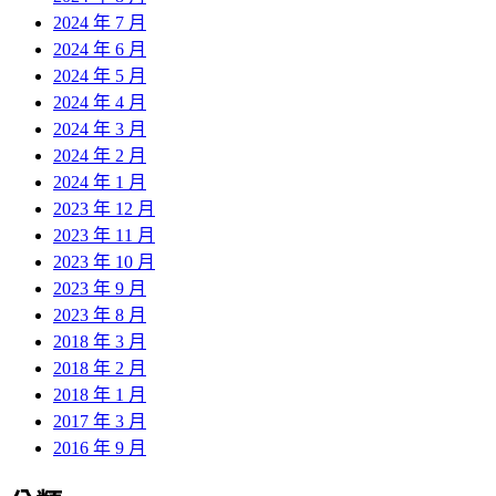
2024 年 7 月
2024 年 6 月
2024 年 5 月
2024 年 4 月
2024 年 3 月
2024 年 2 月
2024 年 1 月
2023 年 12 月
2023 年 11 月
2023 年 10 月
2023 年 9 月
2023 年 8 月
2018 年 3 月
2018 年 2 月
2018 年 1 月
2017 年 3 月
2016 年 9 月