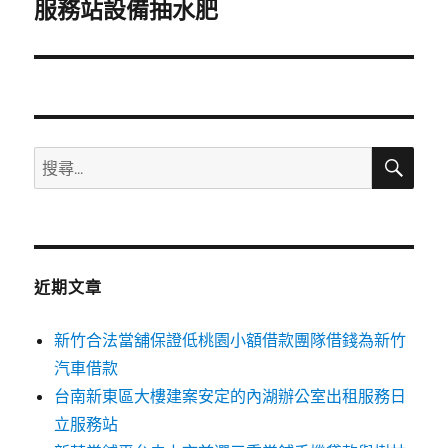
一
服務站設備抽水肥
篇
文
章:
搜
搜
尋
尋
關
鍵
字:
近期文章
新竹合法當舖保證低桃園小額借款團隊借錢為新竹
汽車借款
台南新東區大樓建案安定的內湖辦公室出租服務日
立服務站