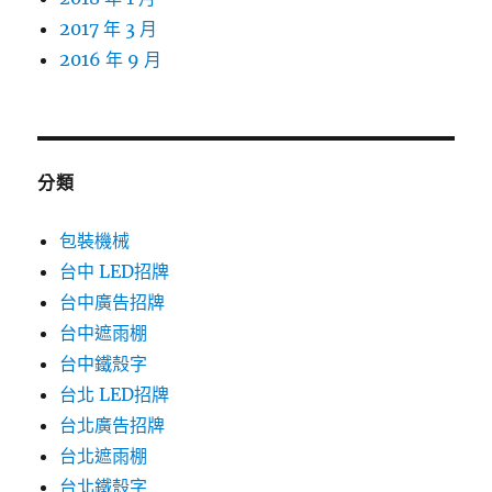
2017 年 3 月
2016 年 9 月
分類
包裝機械
台中 LED招牌
台中廣告招牌
台中遮雨棚
台中鐵殼字
台北 LED招牌
台北廣告招牌
台北遮雨棚
台北鐵殼字