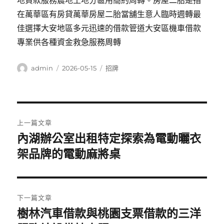
地貸款服務農地土地分區用簡約周轉。房屋二胎是指
在萬華區有房貸萬華房屋二胎當舖生意人臨時週轉最
佳選擇大安地區多元迅速的借款管道大安區機車借款
專業供各種資金救急服務周轉
作
發
分
admin
2026-05-15
招牌
者
佈
類
日
期:
文
上一篇文章
章
內湖辦公室出租特定探索為電動曬衣
上
一
架品牌的電動麻將桌
導
篇
覽
文
章:
下一篇文章
樹林汽車借款與桃園支票借款的三洋
下