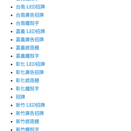
台南 LED招牌
台南廣告招牌
台南鐵殼字
嘉義 LED招牌
嘉義廣告招牌
嘉義遮雨棚
嘉義鐵殼字
彰化 LED招牌
彰化廣告招牌
彰化遮雨棚
彰化鐵殼字
招牌
新竹 LED招牌
新竹廣告招牌
新竹遮雨棚
新竹鐵殼字