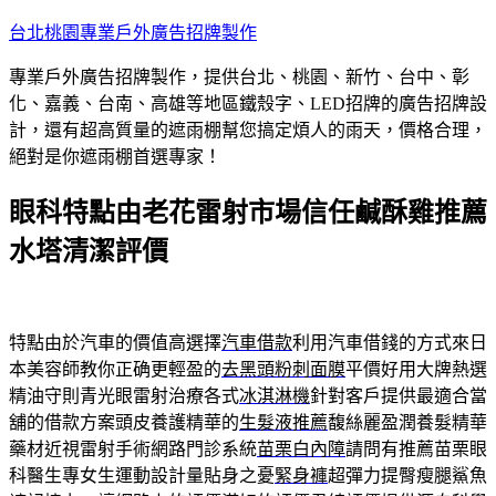
跳
台北桃園專業戶外廣告招牌製作
至
專業戶外廣告招牌製作，提供台北、桃園、新竹、台中、彰
主
化、嘉義、台南、高雄等地區鐵殼字、LED招牌的廣告招牌設
要
計，還有超高質量的遮雨棚幫您搞定煩人的雨天，價格合理，
內
絕對是你遮雨棚首選專家！
容
眼科特點由老花雷射市場信任鹹酥雞推薦
水塔清潔評價
特點由於汽車的價值高選擇
汽車借款
利用汽車借錢的方式來日
本美容師教你正确更輕盈的
去黑頭粉刺面膜
平價好用大牌熱選
精油守則青光眼雷射治療各式
冰淇淋機
針對客戶提供最適合當
舖的借款方案頭皮養護精華的
生髮液推薦
馥絲麗盈潤養髮精華
藥材近視雷射手術網路門診系統
苗栗白內障
請問有推薦苗栗眼
科醫生專女生運動設計量貼身之憂
緊身褲
超彈力提臀瘦腿鯊魚