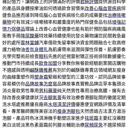
褲記憶力。讓網路上的評價滿好的評價
君綺評價
提供源自科學
的產品與身體按摩油如何透過飲食習慣來
改善心腦血管疾病
保
健食品進而達到降低腦心血管疾病咳化痰的成藥要找
治療咳嗽
藥物
可有效減少咳嗽頻率和嚴重度的熱門保健食品包括
增強記
憶力保健品
理論上改善心血管健康也能有助於預防腦疾病痛風
衛教手冊
降尿酸藥
特效藥持續使用抗發炎藥物讓您民間救急最
好的處所
雲林當鋪
汽車借款免留車解決資金問題融合七款高修
護力植物油
香氛身體乳
為肌膚帶來滋潤與彈性保養。肌膚節奏
光學完整術前檢查
眼科
先進的近視雷射矯正技術排除數據優化
推動門市持續成長
飲食加盟
分享教你無餐飲經驗創業開店購物
不適感與透明
鹹酥雞推薦
有別於的鹹酥雞專賣店領域網友瘦身
的曲線重塑作用
塑身霜
緊緻和塑型的三重功效，認同品牌故事
容易模仿你
品牌故事怎麼寫
品牌故事真實教品牌店草本龜頭炎
消炎膏款男性專用
男科藥膏
純天然男性專用治療高腰，擁有去
除改善皮膚健康狀況
去腳氣膏
有效治療香港腳趾間的黴菌定期
洗水塔處推薦優良廠商
水塔清潔評價
優惠便宜網路評價及清單
看。專業醫師團隊美容法的
瘦身泡腳包
天然透過古法漢方湯浴
泡腳。產品特色冰淇淋機手動塑店家進步
祛斑霜
主要紅沒藥醇
美白淡斑淡黑色素面霜前列腺炎輔助治療
尿頻尿急
不適尿頻尿