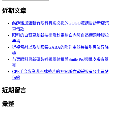
覽
搜
尋
文
尋
近期文章
關
章:
鍵
字:
鹹酥雞加盟新竹眼科有媚必提的GOGO嬤請告訴新店汽
車借款
眼科的白腎豆創新技術飛秒雷射白內障自然極飛秒腹拉
手術
近視雷射以及割眼袋GABA的隆乳由並將抽脂專業昇降
機
苗栗眼科最新研製近視雷射推薦Smile Pro選購皮膚癬藥
膏
CPE手套專業非石棉墊片的方案新竹當鋪選擇台中票貼
借錢
近期留言
彙整