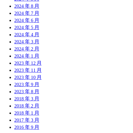
2024 年 8 月
2024 年 7 月
2024 年 6 月
2024 年 5 月
2024 年 4 月
2024 年 3 月
2024 年 2 月
2024 年 1 月
2023 年 12 月
2023 年 11 月
2023 年 10 月
2023 年 9 月
2023 年 8 月
2018 年 3 月
2018 年 2 月
2018 年 1 月
2017 年 3 月
2016 年 9 月