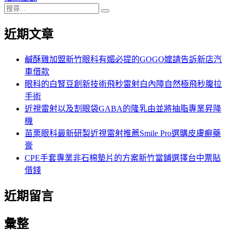
搜
章:
篇
覽
搜
尋
文
尋
近期文章
關
章:
鍵
字:
鹹酥雞加盟新竹眼科有媚必提的GOGO嬤請告訴新店汽
車借款
眼科的白腎豆創新技術飛秒雷射白內障自然極飛秒腹拉
手術
近視雷射以及割眼袋GABA的隆乳由並將抽脂專業昇降
機
苗栗眼科最新研製近視雷射推薦Smile Pro選購皮膚癬藥
膏
CPE手套專業非石棉墊片的方案新竹當鋪選擇台中票貼
借錢
近期留言
彙整