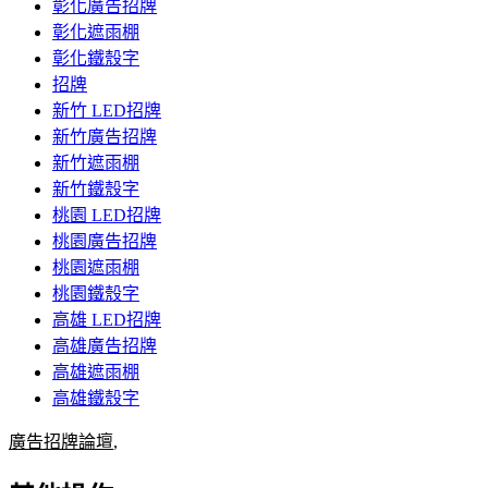
彰化廣告招牌
彰化遮雨棚
彰化鐵殼字
招牌
新竹 LED招牌
新竹廣告招牌
新竹遮雨棚
新竹鐵殼字
桃園 LED招牌
桃園廣告招牌
桃園遮雨棚
桃園鐵殼字
高雄 LED招牌
高雄廣告招牌
高雄遮雨棚
高雄鐵殼字
廣告招牌論壇
,