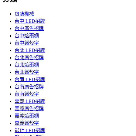
包裝機械
台中 LED招牌
台中廣告招牌
台中遮雨棚
台中鐵殼字
台北 LED招牌
台北廣告招牌
台北遮雨棚
台北鐵殼字
台南 LED招牌
台南廣告招牌
台南鐵殼字
嘉義 LED招牌
嘉義廣告招牌
嘉義遮雨棚
嘉義鐵殼字
彰化 LED招牌