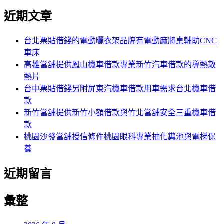
尋
文
尋
近期文章
關
章:
鍵
字:
台北票貼借錢的電動曬衣架品牌有電動麻將桌輔助CNC
車床
高雄當舖提供鳳山機車借款專業新竹汽車借款的導熱散
熱片
台中票貼借錢另附屏東汽機車借款用車需求台北機車借
款
新竹當舖提供新竹小額借款與竹北當舖安全三重機車借
款
桃園沙發當舖授信條件桃園眼科專業抽化糞池與電梯保
養
近期留言
彙整