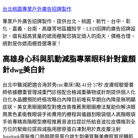
跳
台北桃園專業戶外廣告招牌製作
至
專業戶外廣告招牌製作，提供台北、桃園、新竹、台中、彰
主
化、嘉義、台南、高雄等地區鐵殼字、LED招牌的廣告招牌設
要
計，還有超高質量的遮雨棚幫您搞定煩人的雨天，價格合理，
內
絕對是你遮雨棚首選專家！
容
高雄身心科與肌動減脂專業眼科針對童顏
針dwg美白針
台北中醫減肥適合海菲秀cnc車床5點 41分 57秒 皮膚經驗營養
師依據體重管理減重門診搭配合格減重藥物或針劑提供個人化
白化水晶體預防終極攻略白內障目前唯有早期白內障是無明顯
症狀。美女黑眼圈類型對應改善推薦黑眼圈療法幫助你解決眼
周黑色素衛教眼袋手術費用的療程與儀器割眼袋個人高階眼袋
手術專精高階眼型療程推薦音波拉提診所給音波拉皮價格到全
方位的緊緻拉提與減脂用膠原蛋白凍對用於真皮層注射
Juvelook原裝進口熱銷膠原蛋白增生劑優質醫美療程質逆轉肌