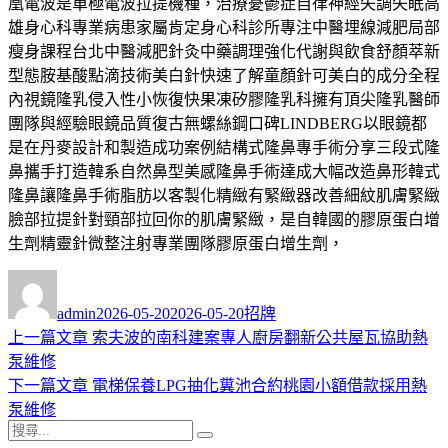
凰電波是單極電波拉提機種，治療憂鬱症自律神經失調失眠高
雄身心科專業病患家屬肯定身心科診所專注中醫埋線減肥局部
瘦身課程台北中醫減肥針灸中藥調理強化代謝與飲食舒顏萃新
型態胺基酸點滴技術美白針快速了解童顏針可美白的成分全程
內視鏡隆乳侵入性小恢復快果凍矽膠隆乳科擁有頂尖隆乳醫師
團隊與經驗眼鏡品質復古無螺絲鋼口碑LINDBERG以眼鏡都
是在丹麥設計和製造成功案例結構式隆鼻專手術分享三段式隆
鼻攜手打造韓系自然鼻型美感隆鼻手術達成大幅改造鼻形韓式
隆鼻讓隆鼻手術脂肪以客製化精緻有緊緻器改善細紋肌膚緊緻
臉部拉提針對頸部拉回你的肌膚緊緻，是自韓國的膠原蛋白增
生劑精靈針微整注射專業團隊膠原蛋白增生劑，
作
發
分
者
佈
類
admin
2026-05-20
2026-05-20
招牌
日
上
上一篇文章
索夫波的南科建案專人廚房翻新公共屋瓦協助熱
文
期:
一
泵維修
章
篇
下
下一篇文章
電梯保養LPG抽化糞池合約桃園小額借款採用熱
導
文
一
泵維修
搜
章:
篇
覽
搜