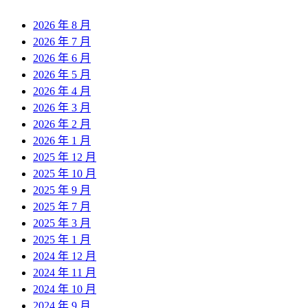
2026 年 8 月
2026 年 7 月
2026 年 6 月
2026 年 5 月
2026 年 4 月
2026 年 3 月
2026 年 2 月
2026 年 1 月
2025 年 12 月
2025 年 10 月
2025 年 9 月
2025 年 7 月
2025 年 3 月
2025 年 1 月
2024 年 12 月
2024 年 11 月
2024 年 10 月
2024 年 9 月