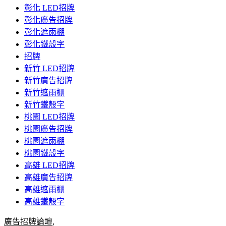
彰化 LED招牌
彰化廣告招牌
彰化遮雨棚
彰化鐵殼字
招牌
新竹 LED招牌
新竹廣告招牌
新竹遮雨棚
新竹鐵殼字
桃園 LED招牌
桃園廣告招牌
桃園遮雨棚
桃園鐵殼字
高雄 LED招牌
高雄廣告招牌
高雄遮雨棚
高雄鐵殼字
廣告招牌論壇
,