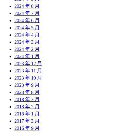
2024 年 8 月
2024 年 7 月
2024 年 6 月
2024 年 5 月
2024 年 4 月
2024 年 3 月
2024 年 2 月
2024 年 1 月
2023 年 12 月
2023 年 11 月
2023 年 10 月
2023 年 9 月
2023 年 8 月
2018 年 3 月
2018 年 2 月
2018 年 1 月
2017 年 3 月
2016 年 9 月