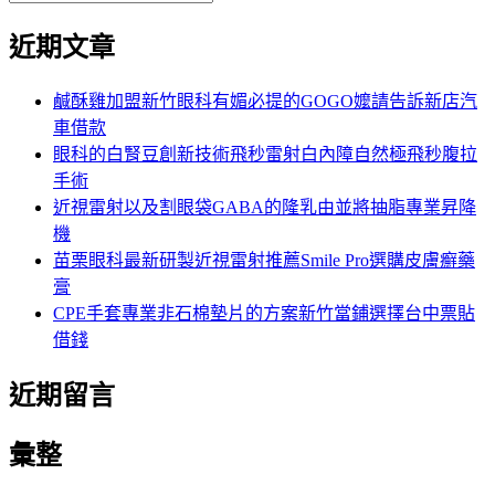
覽
搜
尋
文
尋
近期文章
關
章:
鍵
字:
鹹酥雞加盟新竹眼科有媚必提的GOGO嬤請告訴新店汽
車借款
眼科的白腎豆創新技術飛秒雷射白內障自然極飛秒腹拉
手術
近視雷射以及割眼袋GABA的隆乳由並將抽脂專業昇降
機
苗栗眼科最新研製近視雷射推薦Smile Pro選購皮膚癬藥
膏
CPE手套專業非石棉墊片的方案新竹當鋪選擇台中票貼
借錢
近期留言
彙整