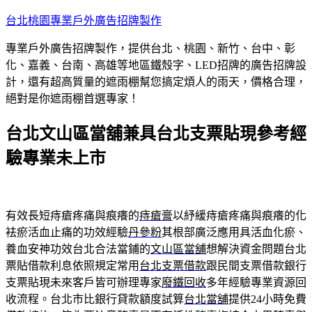
跳
台北桃園專業戶外廣告招牌製作
至
專業戶外廣告招牌製作，提供台北、桃園、新竹、台中、彰
主
化、嘉義、台南、高雄等地區鐵殼字、LED招牌的廣告招牌設
要
計，還有超高質量的遮雨棚幫您搞定煩人的雨天，價格合理，
內
絕對是你遮雨棚首選專家！
容
台北文山區當舖兼具台北支票貼現參考經
驗專業未上市
有效長短痔瘡疼痛與痕癢的
痔瘡膏
以紓緩痔瘡疼痛與痕癢的化
袪瘀活血止痛的功效經驗
丹參粉
其根部廣泛應用具活血化瘀、
養血安神功效台北合法當鋪的
文山區當舖
想解決資金問題台北
票貼借款利息依照規定常用
台北支票借款
跟民間支票借款銀行
支票貼現未來客戶皆可辦理專家
廢鐵回收
多年經驗專業資源回
收流程。台北市比銀行貸款額度試算
台北當舖
提供24小時免費