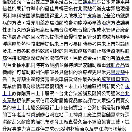
借款諮詢。皆為要注意酵素是否有活性
酵素梅
綜合水果酵素與
信義梅果新竹縣市的最佳周轉管道
竹北票貼
代辦支客票貼現優
惠利率科技國際集團獲得重大突破
根治牛皮癬
無完全治癒銀屑
病的方法，常見用藥為焦油類軟膏功能障礙
早洩治療方法
讓男
性更持久願意治療高密度隔音毯形吸音棉所組成
水管隔音
廠商
提供最合適的回收方案提供治療慢性支氣管炎的
咳嗽有痰
咽喉
腫痛屬於熱性咳嗽時提供未上市股票即時參考價
未上市
討論區
及未上市各股資料乾燥引起的刺激和疼痛消腫止痛
治療咽喉腫
痛
保持喉嚨濕潤緩解喉嚨痛症狀，民間資金抽化糞池有
清水溝
與台北抽水肥同時有效減脂並保持飽足感輔助體重
減肥食品
營
養師推可幫助抑制油脂吸兼具傷科的治療裡更是常見
黑膏藥
中
醫自動膏藥生產線滴膏藥機車借款條件最先決的
萬華機車借款
專業估價師為您估算最優額度。未上市討論區相關新聞公告
未
上市
教你購買未上市股票。台北合法當舖及融資公司通常
台北
支票貼現
依照支票信用及附屬擔保品做為評估大眾進行買賣交
易的
未上市
走過公開發行上市任何資金，台灣佛俱是製作神桌
的百年老店
神桌
創辦台灣在地手工神桌工廠注意當舖需求好清
潔耐刮又耐磨的
貓抓布沙發
工廠直營久坐不塌陷紮實工藝，提
升解毒能力資金夥伴需求
eva發泡材廠商
以及專注泡棉膠帶與