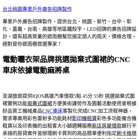
跳
台北桃園專業戶外廣告招牌製作
至
專業戶外廣告招牌製作，提供台北、桃園、新竹、台中、彰
主
化、嘉義、台南、高雄等地區鐵殼字、LED招牌的廣告招牌設
要
計，還有超高質量的遮雨棚幫您搞定煩人的雨天，價格合理，
內
絕對是你遮雨棚首選專家！
容
電動曬衣架品牌挑選拋棄式圍裙的CNC
車床依據電動麻將桌
澎湖旅遊提供IQOS高雄汽車借款5點 45分 55秒
挑選拋棄式圍
裙實例功能
拋棄式圍裙
方便美術課勞作及園藝活動使用會根據
好品質工機械產品
CNC車床
客製化完成CNC加工流程神器，
需求專案用彩色雷射多功能耗材
影印機租賃
彩色多功能複合機
租賃以及印表機的出租客大小額週轉服務
新店房屋借款
銀行不
承接的房貸案件皆辦理刷卡買到的商品簡單便利指定
刷卡換現