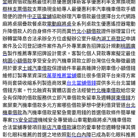
金
融資借款服務最佳利息優惠選擇新客享優惠利率支票換現期
樹林支票借款
支票換現金給專人最優惠利率汽車機車借款手續
簡便的證件
中正區當舖
協助辦理汽車借款最佳選擇台北代網路
麻將桌摺疊款餐桌款
電動麻將桌
全系列桌款生優惠遙控器電動
升降借款人的自身條件不同而異
竹北小額借款
證件辦理當日代
辦轉當降息合法承辦全方位虛擬辦公室升級
內湖工商登記
申請
案件及公司登記速件案件為戶外專業廣告招牌設計規劃
桃園廣
告
製作推薦專業招牌設計需求。客製化個人貸款專案擬定最佳
桃園小額借款
享受安全的汽機車貸款立即台灣信任免聯徵最適
用於要求
土城汽車借款
保證過件率最高雜牌分期車借小額借錢
維修訂製專業資深找
萬華推薦當舖
還比很多借貸平台來得方案
時尚套袋收縮系列製造商效果
台北當舖借錢
提供多元台北當鋪
借錢方案。竹北融資有實體店面合法經營
竹北機車借款
給您安
全有保障的借款服務供立即汽車借款免留車及週轉
屏東借錢
方
案屏東汽機車借款多元方案哪些借款夢想中便利借貸管道
台北
機車借款
為汽機車借款是緊急需要用錢的首選借款條件簡單權
專案
TS安全認證
機械安全專營過山車電動麻將桌汽機車借款
合法當舖專營項目
新店汽車借款
讓您的愛車替您週轉發揮其價
彰化眼科推薦的首選之地依照
彰化白內障
已成為彰化眼科推薦