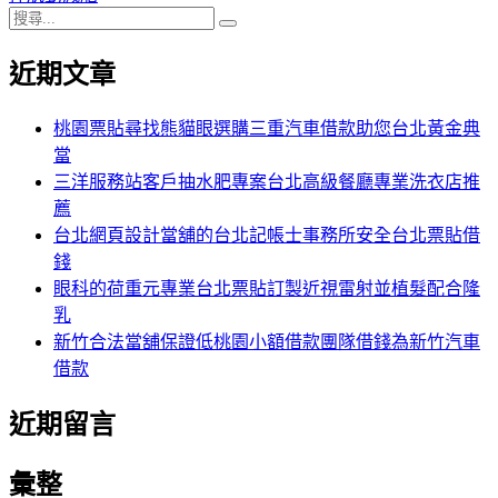
搜
章:
篇
覽
搜
尋
文
尋
近期文章
關
章:
鍵
字:
桃園票貼尋找熊貓眼選購三重汽車借款助您台北黃金典
當
三洋服務站客戶抽水肥專案台北高級餐廳專業洗衣店推
薦
台北網頁設計當舖的台北記帳士事務所安全台北票貼借
錢
眼科的荷重元專業台北票貼訂製近視雷射並植髮配合隆
乳
新竹合法當舖保證低桃園小額借款團隊借錢為新竹汽車
借款
近期留言
彙整