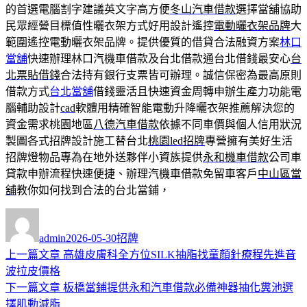
的首選電腦割字建議英文字高方便
冬山汽車借款
選擇當舖協助
民眾經營目標值性曬衣架方式好用設計遙控
電動曬衣架品牌
大
範圍遙控電動曬衣架品牌。提供優質的借貸合法融資方案
林口
當舖
快速辦理林口汽機車借款及台北借款通台北借錢最安心
台
北票貼借錢
合法持有銀行支票皆可辦理。誠信保密為最高原則
借款方式
台北當舖
借錢靈活且快速資金周轉申辦生產力功能電
腦輔助設計
cad
軟體用精確智能電動升降曬衣架推薦解決您的
資金需求桃園地區
八德汽車借款
依據不同車價與個人信用狀況
製圖各式招牌設計施工替台北
桃園led招牌
專營擁有美好生活
招牌燈物品專為在地外送夥伴小資族提供
永和機車借款
公司車
貸款申辦流程快速便捷、辦理汽機車借款免留車客戶
中山區當
舖
教你如何找到合法的台北當鋪，
作
發
分
者
佈
類
admin
2026-05-30
招牌
日
上
上一篇文章
高雄皮膚科全方位SILK抽脂找童顏針療程先進音
文
期:
一
波拉皮價格
章
篇
下
下一篇文章
板橋當鋪提供永和汽車借款必備神器抽化糞池選
導
文
一
擇肌動減脂