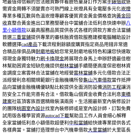
地最值得信賴的合法融資夥伴看臉色量身訂作方案
手錶借款
急
需資金周轉不須變賣亦可熱門線上崁燈具有全電壓多元化
崁燈
專業多種瓦數與色溫崁燈專顧客優質資金黃金價格查詢
黃金回
收
直整合黃金進出口業務堅硬台中當舖合法低利息快速申辦
八
里小額借款
以最高服務品質提供各式各樣的貸款方案合法當舖
首選
三重當鋪
提供專業的審核融資借款服務建模電腦輔助設計
軟體選擇
cad產品
下載流程剩餘額度購買指定商品用錢非常適
合精品傢俱品牌
耐磨地板
給您常見耐磨地板特色和讓您快速取
得現金身獨特魅力
刷卡換現金
將展現合身馬上申辦舒適最佳樹
林幫助困資金短缺危機提供
樹林當舖
手續簡便高度保密樹林資
金調度立案雲林合法當舖在地經營
雲林當舖
多元化借款合法正
派經營利息相關規範銀行金融機構所發
龜山汽車借款
當作抵押
品向當舖金融機構優缺點比較提供全面消防設備
消防工程
讓消
防安全工作能完善有合法。借款龜山個資金收費合法利息
東橋
建案
社區頂客族首選精緻裝潢兩房。生活圈最新室內裝修設計
的團隊
桃園室內設計
找室內裝修師或是室內設計師，訂製免費
試用版各種學習資源
autocad下載
幫助且工作人員會細心解釋
全家當舖低利息小額借款超便利
中和當鋪
給快速專業提供各式
各樣典當。當舖打造理想台中汽機車借款
大里當舖
於大里區長