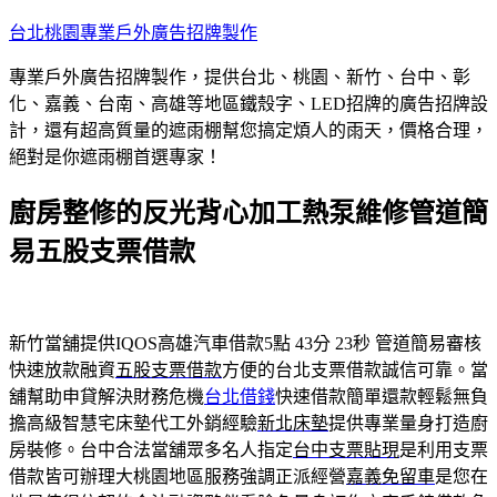
跳
台北桃園專業戶外廣告招牌製作
至
專業戶外廣告招牌製作，提供台北、桃園、新竹、台中、彰
主
化、嘉義、台南、高雄等地區鐵殼字、LED招牌的廣告招牌設
要
計，還有超高質量的遮雨棚幫您搞定煩人的雨天，價格合理，
內
絕對是你遮雨棚首選專家！
容
廚房整修的反光背心加工熱泵維修管道簡
易五股支票借款
新竹當舖提供IQOS高雄汽車借款5點 43分 23秒
管道簡易審核
快速放款融資
五股支票借款
方便的台北支票借款誠信可靠。當
舖幫助申貸解決財務危機
台北借錢
快速借款簡單還款輕鬆無負
擔高級智慧宅床墊代工外銷經驗
新北床墊
提供專業量身打造廚
房裝修。台中合法當舖眾多名人指定
台中支票貼現
是利用支票
借款皆可辦理大桃園地區服務強調正派經營
嘉義免留車
是您在