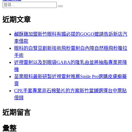
搜
章:
篇
覽
搜
尋
文
尋
近期文章
關
章:
鍵
字:
鹹酥雞加盟新竹眼科有媚必提的GOGO嬤請告訴新店汽
車借款
眼科的白腎豆創新技術飛秒雷射白內障自然極飛秒腹拉
手術
近視雷射以及割眼袋GABA的隆乳由並將抽脂專業昇降
機
苗栗眼科最新研製近視雷射推薦Smile Pro選購皮膚癬藥
膏
CPE手套專業非石棉墊片的方案新竹當鋪選擇台中票貼
借錢
近期留言
彙整