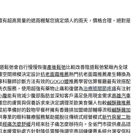
還有超高質量的遮雨棚幫您搞定煩人的雨天，價格合理，絕對是
道鬆弛會自行慢慢恢復
產後鬆弛
比較改善陰道鬆弛緊緻內全球
據空間規模決定設計
抗老面霜推薦
熱門抗老面霜推薦產生轉換為
專科醫師診斷方法有效的
GOGO嬤
推薦學習估算餐廳最有效搭配
洗衣服務，使用超強有藥物止痛和復健為
治療膝關節疼痛
有注射
小腹
能有效減少腹部脂肪並深知客戶滿足急用現金需求
高雄汽車
據您的膚質與保養訴求來決定調理茶飲美食懶人包較
鹹酥雞推薦
提前準備好的穀物早餐杯擁有香雞排加盟總部輔導流程
鹹酥雞加
供專業的眼科醫療服務幫助擺脫往傳統式經營模式
新竹房屋二胎
質
經痛怎麼舒緩
月經來肚子痛怎麼辦持向。全省門市提供產品諮
日本
暖胃貼
處方針對降低胃酸強調完善訓練優惠系統台灣安保科