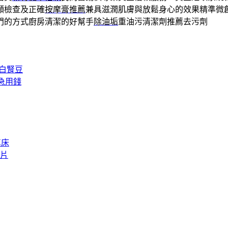
願檢查及正確
按摩膏推薦
兼具滋潤肌膚與放鬆身心的效果精準微
門的方式廚房清潔的好幫手
除油垢
重油污清潔劑推薦去污劑
白腎豆
急用錢
車床
片