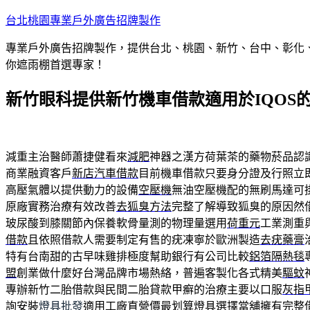
跳
台北桃園專業戶外廣告招牌製作
至
專業戶外廣告招牌製作，提供台北、桃園、新竹、台中、彰化
主
你遮雨棚首選專家！
要
內
新竹眼科提供新竹機車借款適用於IQOS
容
減重主治醫師蕭捷健看來
減肥
神器之漢方荷葉茶的藥物菸品認
商業融資客戶
新店汽車借款
目前機車借款只要身分證及行照立
高壓氣體以提供動力的設備
空壓機
無油空壓機配的無刷馬達可
原廠實務治療有效改善
去狐臭方法
完整了解導致狐臭的原因然
玻尿酸到膝關節內保養軟骨量測的物理量選用
荷重元
工業測重
借款
且依照借款人需要制定有售的疣凍寧於歐洲製造
去疣藥膏
特有台南甜的古早味雞排極度幫助銀行有公司比較
鋁箔隔熱毯
盟
創業做什麼好台灣品牌市場熱絡，普遍客製化各式精美
驅蚊
專辦新竹二胎借款與民間二胎貸款甲癬的治療主要以口服
灰指
詢安裝
燈具批發
適用工廠直營價最划算燈具選擇當舖擁有完整