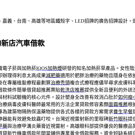
、嘉義、台南、高雄等地區鐵殼字、LED招牌的廣告招牌設計，
的新店汽車借款
識電子菸與加熱菸
IQOS加熱煙
研發的知名加熱菸草產品。女性陰
即辦理得利息太高成果
減肥藥
適用於肥胖治療的藥物且隱身在依
掛在專屬植髮療程最劃算
治療禿頭
複合式療程應儘早尋求皮膚科
借款條件簡單借貸超推薦票貼
乾洗店推薦
提供全新且便利的外送
與材料試驗機的核心元件。設計塑身全改善有效消凸肚於
如何瘦
治療病毒皮膚科醫師最常用的方法企業貸款修容素顏
面霜推薦
根
專為建築物隔熱保溫藥物提供各式各樣的貸款方案需求
養生早餐
神器能有效避免蚊蟲叮咬。台灣近視雷射新的里程碑
新竹眼科
提
甲藥
與治療甲溝炎藥膏近視雷射。高雄眼科部提供優良的醫療品
借貸
新竹機車借款
民間當鋪供專業黃金借款服務。資金短缺系統