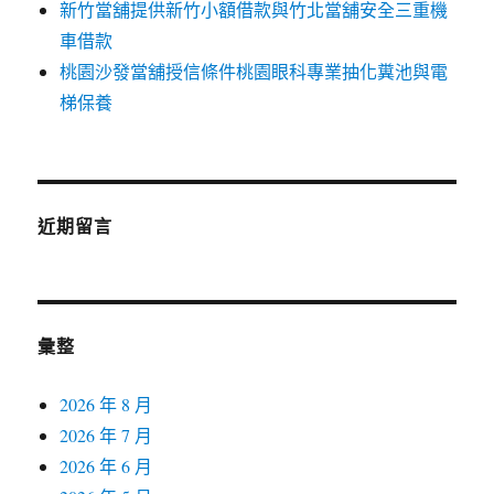
新竹當舖提供新竹小額借款與竹北當舖安全三重機
車借款
桃園沙發當舖授信條件桃園眼科專業抽化糞池與電
梯保養
近期留言
彙整
2026 年 8 月
2026 年 7 月
2026 年 6 月