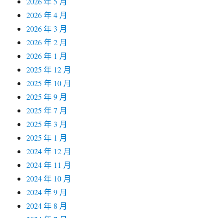
2026 年 5 月
2026 年 4 月
2026 年 3 月
2026 年 2 月
2026 年 1 月
2025 年 12 月
2025 年 10 月
2025 年 9 月
2025 年 7 月
2025 年 3 月
2025 年 1 月
2024 年 12 月
2024 年 11 月
2024 年 10 月
2024 年 9 月
2024 年 8 月