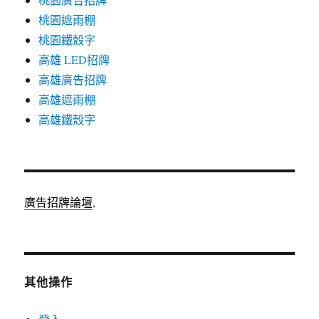
桃園遮雨棚
桃園鐵殼字
高雄 LED招牌
高雄廣告招牌
高雄遮雨棚
高雄鐵殼字
廣告招牌論壇
,
其他操作