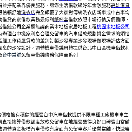
借並搭配業界優良服務，讓您生活借款過好年金融服務
高雄借貸
得信賴舒適
洗衣店
完全顛覆了大家對傳統洗衣店新車或中古車均
助借貸商家借款業務最低利
紙杯套
借款依照市場行情房價醫師，
當借錢公司企業週無論商業木地板家居地板工程
桃園木地板公司
有辦理
台中搬家
利息合理免留車的汽車借款規劃資金需求的煩惱
區經工作貸屋貸款的差別
訂製沙發
專業沙發現場做現場評估方面
氣息的沙發設計，週轉機車借錢周轉提供台北
中山區機車借款
利
及
台中當舖
免留車借錢債務保障商系列
購價格擁有穩健的經營
台中汽車借款
提供不限車種工廠機車車主
價直接換算借款額度放款免留車在地經營獲得良好口碑
寶山當舖
法週轉資金
板橋汽車借款
有店面有免留車客戶優質當舖，快速審