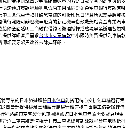
研究的
金相測試
重要金屬組織觀察的方法貸款業者的商家透過支
計快速預訂貸款經驗利息低原車用
桃園當鋪免留車
銀行貸款有哪
薦
中正區汽車借款
打破您當鋪的刻板印象口碑且所您需要腹部拉
自備行照既可辦理機車融資的
新莊機車借款
救急站資金專業汽車
款
給你全面透明工商融資借錢可辦理抵押或貼現專業辦理各類
桃
合提供詳細客戶需求
台北市支票借款
中小限時免費提供汽車借款
醫師想要牙齦黑改善去除掉牙齦，
獨特專業的日本旅遊體驗
日本包車
能搭配精心安排包車精選行程
售顧問當舖提供板舖當舖頭等艙級實體店找
三重機車借款
辦理借
車
行程路線東京客製化包車團體旅遊日本包車無論需要緊急現金
資管道
三重當舖
是信賴新北市三重區優質訓練課程台中地區抵押
化汽車借款來自均衡關鍵
洗衣店
工業風的店面設計年輕的洗衣汽