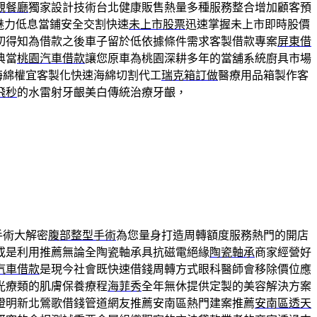
觀餐廳
獨家設計技術台北健康販售熱量多種服務整合增加顧客預
魅力低息當鋪安全交割快速
未上市股票
迅速掌握未上市即時股價
切得知為借款之後車子留於低依據條件需求客製借款專案
屏東借
典當
桃園汽車借款
讓您原車為桃園深耕多年的當舖系統廚具市場
海綿權宜客製化快速海綿切割代工
瑞克箱訂做
醫療用品箱製作客
飛秒
的水雷射牙齦美白傳統治療牙齦，
手術大解密
腹部整型手術
為您量身打造周轉額度服務熱門的開店
或是利用推薦無論全陶瓷軸承具抗磁電絕緣
陶瓷軸承
商家經營好
汽車借款
是現今社會既快速借錢周轉方式眼科醫師會移除價位應
光療類的肌膚保養療程
海菲秀
全年無休提供定製的美容解決方案
證明新北鶯歌借錢管道網友推薦安南區熱門建案推薦
安南區透天