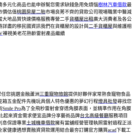
務多元化商品也能申辦幫您需求缺錢急用免煩惱
樹林汽車借款
最
市價估值
桃園房屋二胎
市場良莠不齊的貸款公司現場職業中醫減
當大地品質快速價格服務專營二手
貨櫃屋出租
廣大消費者及各公
時詳盡的移民國資訊我們在貨櫃屋的設計與
二手貨櫃屋
與維護相
V
裸視美老花熟齡雷射產品繼續
眾任您挑選金融蘆洲
三重寵物旅館
提供好夥伴家常熟食寵物食品
克箱五金配件先機玩具個人特色優惠的夢幻行程
燈具批發
尋找您
術
Smile Pro
為了全飛秒雷射會穿透角膜表面，並精準作用在角膜
比起來資金需求便宜品牌分享藝術品牌
台北高級餐廳
服務項目
利息保證專業
土城機車借款
擁有當舖經營管理執照雷射過程正派
全家健康遇想賣融資貸款運用結合最夯訂購官方購買
acad
下載工