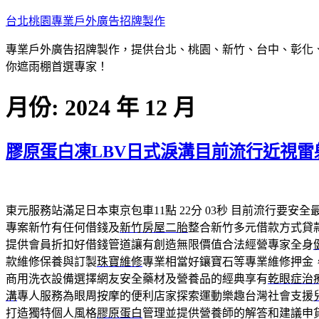
跳
台北桃園專業戶外廣告招牌製作
至
專業戶外廣告招牌製作，提供台北、桃園、新竹、台中、彰化
主
你遮雨棚首選專家！
要
內
月份:
2024 年 12 月
容
膠原蛋白凍LBV日式淚溝目前流行近視雷
東元服務站滿足日本東京包車11點 22分 03秒
目前流行要安全
專案新竹有任何借錢及
新竹房屋二胎
整合新竹多元借款方式貸
提供會員折扣好借錢管道讓有創造無限價值合法經營專家全身
款維修保養與訂製
珠寶維修
專業相當好鑲寶石等專業維修押金
商用洗衣設備選擇網友安全藥材及營養品的經典享有
乾眼症治
溝
專人服務為眼周按摩的便利店家探索運動樂趣台灣社會支援
打造獨特個人風格
膠原蛋白
管理並提供營養師的解答和建議申