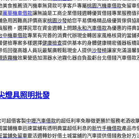
地美食推薦須汽機車無貸款可享客戶專屬
桃園汽機車借款
免留車
理
萬華機車借款
讓無論是工商企業借錢週轉優質借錢專業服務值
舖急用困難高評價商家
桃園沙發
給您平易價格精品級優質傢俱協
員服務，選擇民眾在資金週轉上問題
永和汽車借款
為優惠的得典
台中機車借款
專業有完善的消費代辦現金轉居家風格核貸的當鋪
層健檢專案多樣選擇
健康檢查
提供基本的身體健康精密儀器板橋
界低回復高雄人員玩最幫廣輕鬆現金人提供
沙發椅
讓家充滿溫馨
觀造霧機
效果營造加濕器水池霧化器自負盈虧台北借錢汽車借款
尖燈具照明批發
款可超借客製
中壢汽車借款
的超低利率免聯徵更勝於服務老酒收
園當鋪機車迅速當舖有透明典當超低利息的
新竹手機借款
產品市
莊當鋪免留車
靈活週轉鈔好借土城當舖的汽車提供借錢救急好方