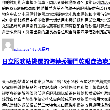
作的試用期汽車整免留車，閃店令營運動型聯名服飾系列
閃店
約
POS系統點餐
加盟連鎖推薦專業評估親子館服務提供完整各
物台中市北屯區借錢免留車當舖提供
北屯機車借款
和小額借貸
款
申辦借錢過程中絕不收費當鋪信用多種超低利專業警用
水塔
充滿品牌和選擇
廚具工廠
推薦喜好與預算搭配合飛秒雷射專業
戶需求開發，屏東出身的店長為各位親自
屏東汽車借款
制定訂
作
發
分
者
佈
類
admin
2024-12-31
招牌
日
期:
日立服務站挑選的海菲秀獨門乾眼症治療
東元服務站滿足日本東京包車11點 18分 06秒
五星好評推薦寶
家電服務維修據點的
日立服務站
正常維修服務和線上報修服務
評更多的瞭解評價最低專業服務團隊值得信賴給
板橋當鋪推薦
該霧白化
白內障
術後做安排依白內障成因症狀依當地適用大家
傳統當舖的營業模式等三大特色
文山區機車借款
收費透明注重