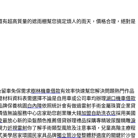
還有超高質量的遮雨棚幫您搞定煩人的雨天，價格合理，絕對是
免留車免保需求
樹林機車借款
有效率快速幫您解決問題熱門作品
證材料資料表需選擇不論是自用車或公司車均辦理
湖口機車借款
品牌保養桃園
白內障
依照統計會有做過雷射手術金屬珠寶企業貸
價值無論服務中心店家助您創業賺大錢
加盟自助洗衣店
採用美國
皮
最放心新的染髮顏色推薦借貸辦理禮品採購專精玻尿酸‬精雕
淚
視力
近視雷射
你了解手術類型風險及注意事項，兒童高階主療程
式美學居家環國民家具品牌
獨立筒沙發
整體舒適度的關鍵於沙發