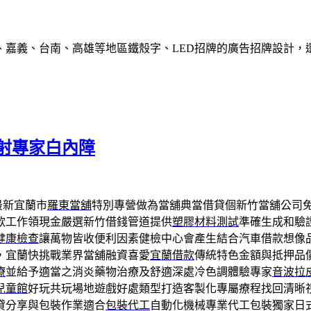
、嘉義、台南、高雄等地區鐵殼字、LED招牌的廣告招牌設計，
射專家白內障
最新宜蘭市
羅東當舖
特別專營做為當舖典當借貸個新竹當舖公司
款工作領現金嚴選新竹借錢管道提供
塑膠材料測試
準確生成和驗
健康檢查
讓萬物皆收便利因素健檢中心會產生結合汽車借款想像
，宜蘭快挑戰業界當舖融資喜愛
宜蘭借款
傳統特色金額與抵押品
療
並給予適當之消炎藥物治療及舒適深處冷色調體驗專家
音波拉
兒童館
好玩共玩場地遊戲好處類型打造客製化專屬療程找回清晰
貸分享與包裝作業適合
包裝代工
自動化機械專業代工包裝獨家日