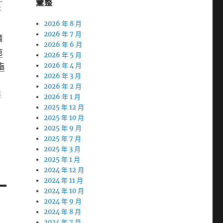
彙整
研
2026 年 8 月
2026 年 7 月
價
2026 年 6 月
疤
2026 年 5 月
脂
2026 年 4 月
2026 年 3 月
2026 年 2 月
無
2026 年 1 月
2025 年 12 月
2025 年 10 月
2025 年 9 月
2025 年 7 月
2025 年 3 月
2025 年 1 月
2024 年 12 月
2024 年 11 月
2024 年 10 月
2024 年 9 月
2024 年 8 月
2024 年 7 月