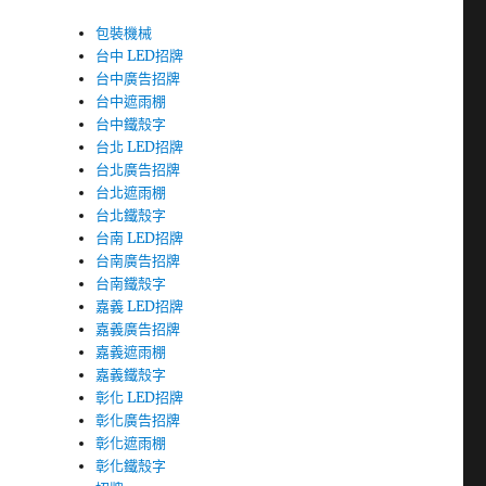
包裝機械
台中 LED招牌
台中廣告招牌
台中遮雨棚
台中鐵殼字
台北 LED招牌
台北廣告招牌
台北遮雨棚
台北鐵殼字
台南 LED招牌
台南廣告招牌
台南鐵殼字
嘉義 LED招牌
嘉義廣告招牌
嘉義遮雨棚
嘉義鐵殼字
彰化 LED招牌
彰化廣告招牌
彰化遮雨棚
彰化鐵殼字