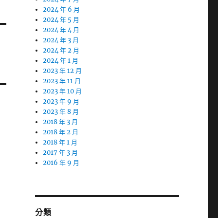
2024 年 6 月
2024 年 5 月
2024 年 4 月
2024 年 3 月
2024 年 2 月
2024 年 1 月
2023 年 12 月
2023 年 11 月
2023 年 10 月
2023 年 9 月
2023 年 8 月
2018 年 3 月
2018 年 2 月
2018 年 1 月
2017 年 3 月
2016 年 9 月
分類