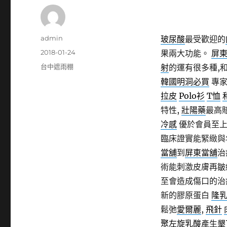
作
admin
玻尿酸
最受歡迎的
者
發
2018-01-24
果兩大功能。
屏
佈
分
台中遮雨棚
射
的運有很多種,
日
類
韓國明洞必買
專家
期:
拉皮
Polo衫
T恤
特性,
壯陽藥
最高
冷感
優於會員至上
臨床證實能緊緻與
當舖
到
屏東當舖
治
術能刺激皮膚再皺
至會造成傷口的治
新的膠原蛋白
隆
鬆弛
愛爾麗
,
飛針
聚左旋乳酸
產生
墾