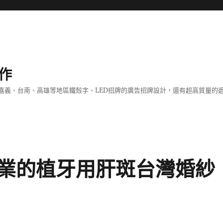
作
嘉義、台南、高雄等地區鐵殼字、LED招牌的廣告招牌設計，還有超高質量的
業的植牙用肝斑台灣婚紗