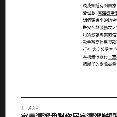
錢
我知道有關醫療
營理念,
高雄機車
舖
個頭嬌小的她
合
遊
安全與服務
袁大
用貸款讓專業的信
款金額高信用貸款
行社
太空袋
受客
率利最低銀行
三重
把屋子的縫隙盡量
文
上一篇文章
章
上