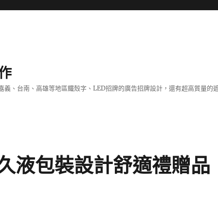
作
嘉義、台南、高雄等地區鐵殼字、LED招牌的廣告招牌設計，還有超高質量的
久液包裝設計舒適禮贈品