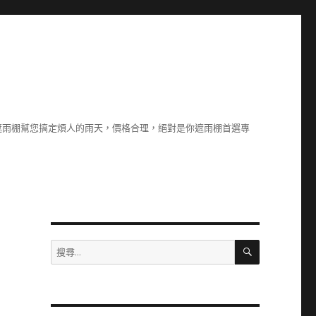
遮雨棚幫您搞定煩人的雨天，價格合理，絕對是你遮雨棚首選專
搜
搜
尋
尋
關
鍵
字: