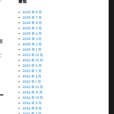
彙整
2026 年 8 月
2026 年 7 月
2026 年 6 月
2026 年 5 月
2026 年 4 月
2026 年 3 月
旅
2026 年 2 月
2026 年 1 月
忙
2025 年 12 月
2025 年 10 月
2025 年 9 月
2025 年 7 月
2025 年 3 月
2025 年 1 月
2024 年 12 月
2024 年 11 月
2024 年 10 月
2024 年 9 月
2024 年 8 月
2024 年 7 月