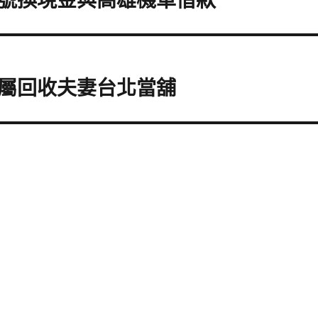
號換現金與高雄機車借款
屬回收夫妻台北當舖