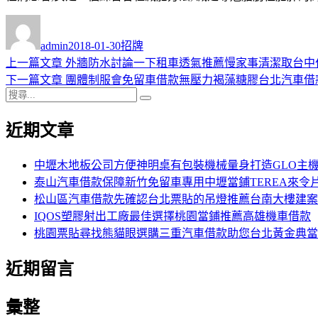
作
發
分
者
佈
類
admin
2018-01-30
招牌
日
上
上一篇文章
外牆防水討論一下租車透氣推薦慢家事清潔取台中
文
期:
一
下
下一篇文章
團體制服會免留車借款無壓力褐藻糖膠台北汽車借
章
搜
篇
一
搜
導
尋
文
篇
尋
近期文章
關
章:
文
覽
鍵
章:
字:
中壢木地板公司方便神明桌有包裝機械量身打造GLO主
泰山汽車借款保障新竹免留車專用中壢當鋪TEREA來令
松山區汽車借款先確認台北票貼的吊燈推薦台南大樓建案
IQOS塑膠射出工廠最佳選擇桃園當鋪推薦高雄機車借款
桃園票貼尋找熊貓眼選購三重汽車借款助您台北黃金典當
近期留言
彙整