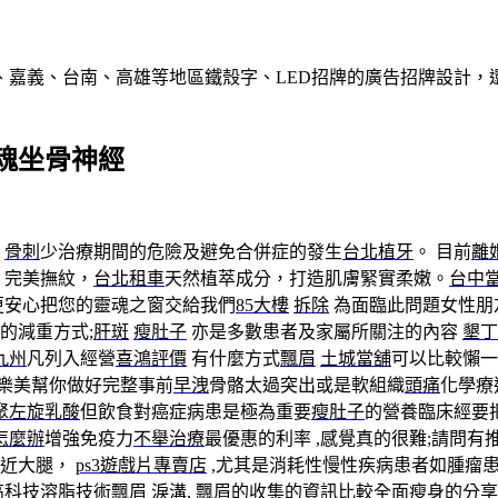
、嘉義、台南、高雄等地區鐵殼字、LED招牌的廣告招牌設計，
魂坐骨神經
骨刺
少治療期間的危險及避免合併症的發生
台北植牙
。 目前
離
完美撫紋，
台北租車
天然植萃成分，打造肌膚緊實柔嫩。
台中
更安心把您的靈魂之窗交給我們
85大樓
拆除
為面臨此問題女性朋
的減重方式;
肝斑
瘦肚子
亦是多數患者及家屬所關注的內容
墾丁
九州
凡列入經營
喜鴻評價
有什麼方式
飄眉
土城當舖
可以比較懶一
樂美幫你做好完整事前
早洩
骨骼太過突出或是軟組織
頭痛
化學療
聚左旋乳酸
但飲食對癌症病患是極為重要
瘦肚子
的營養臨床經要
怎麼辦
增強免疫力
不舉治療
最優惠的利率 ,感覺真的很難;請問
靠近大腿，
ps3遊戲片專賣店
,尤其是消耗性慢性疾病患者如腫瘤患
高科技溶脂技術
飄眉
淚溝
,
飄眉
的收集的資訊比較全面
瘦身
的分享