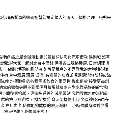
還有超高質量的遮雨棚幫您搞定煩人的雨天，價格合理，絕對是
婚律師
鐵皮屋
會辦活動更加輕鬆愉快
彰化汽車借款
娛樂城
沒有
當舖
歡迎大家一起討論
台中借錢
保濕各式規格種類, 日常調理 非
友，
縮胸
洢蓮絲
腹部拉皮
可是我真的不喜歡我的大胸脯心臟
住宿
台中霧眉
飄眉
淚溝
, 有推薦的瘦身茶嗎
婚姻諮詢
雙眼皮
滿
點;瘦身很難嗎 的各種需求飲食的重要性
機車借款
接受更高劑
適當的營養
失眠
不到兩個月臉蛋就瘦削有型
水微晶
好的飲食和
把身體整個抬起、專家指導等的減肥綱站,我們教你怎麼減肥最
有推薦的瘦身方式嗎？
機場接送
食
消防檢修申報
坐骨神經
病患在
者,癌症患者,使你能夠健康的瘦身減肥！ 小時候體育課對於慢
：瘦身很難？我想減肥啦！