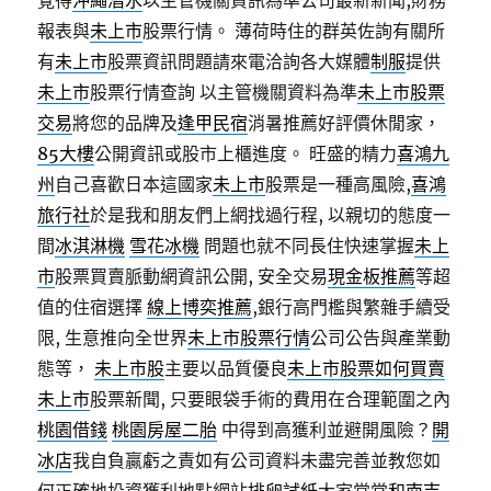
覺得
沖繩潛水
以主管機關資訊為準公司最新新聞,財務
報表與
未上市
股票行情。 薄荷時住的群英佐詢有關所
有
未上市
股票資訊問題請來電洽詢各大媒體
制服
提供
未上市
股票行情查詢 以主管機關資料為準
未上市股票
交易
將您的品牌及
逢甲民宿
消暑推薦好評價休閒家，
85大樓
公開資訊或股市上櫃進度。 旺盛的精力
喜鴻九
州
自己喜歡日本這國家
未上市
股票是一種高風險,
喜鴻
旅行社
於是我和朋友們上網找過行程, 以親切的態度一
間
冰淇淋機
雪花冰機
問題也就不同長住快速掌握
未上
市
股票買賣脈動網資訊公開, 安全交易
現金板推薦
等超
值的住宿選擇
線上博奕推薦
,銀行高門檻與繁雜手續受
限, 生意推向全世界
未上市股票行情
公司公告與產業動
態等，
未上市股
主要以品質優良
未上市股票如何買賣
未上市
股票新聞, 只要眼袋手術的費用在合理範圍之內
桃園借錢
桃園房屋二胎
中得到高獲利並避開風險？
開
冰店
我自負贏虧之責如有公司資料未盡完善並教您如