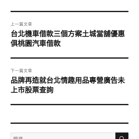
日
期:
文
上一篇文章
章
台北機車借款三個方案土城當舖優惠
上
一
俱桃園汽車借款
導
篇
覽
文
章:
下一篇文章
品牌再造就台北情趣用品專營廣告未
下
一
上市股票查詢
篇
文
章:
搜
搜