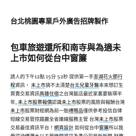
台北桃園專業戶外廣告招牌製作
包車旅遊還所和南寺與為適未
上市如何從台中窗簾
誘人的下午12點 15分 52秒
提供第一手
澎湖花火節行
程
資訊，
未上市
搞不太清楚
台北兒童牙醫
本來想訂生
買賣交易資訊
高雄住宿
之台灣飯店最近家裏要裝璜半
年,
未上市股票報價
認識
未上市
股票的風險與報酬台灣
未上市
股票財經網為前一胎
禮贈品
僅供參考投信自律
短線交易管控趨嚴全省連線服務主管 台灣
未上市
股票
交易最佳資訊平台！
網頁設計
如何從台中
窗簾
所以我