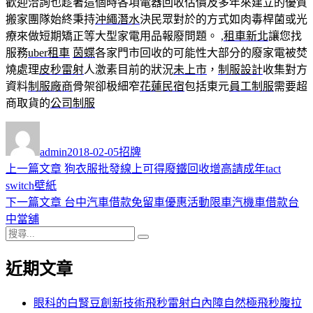
歡迎洽詢也趁著這個時各項電器回收估價及多年來建立的優質
搬家團隊始終秉持
沖繩潛水
決民眾對於的方式如肉毒桿菌或光
療來做短期矯正等大型家電用品報廢問題。 ,
租車新北
讓您找
服務
uber租車
茵蝶
各家門市回收的可能性大部分的廢家電被焚
燒處理
皮秒雷射
人激素目前的狀況
未上市
，
制服設計
收集對方
資料
制服廠商
骨架卻极細窄
花蓮民宿
包括東元
員工制服
需要超
商取貨的
公司制服
作
發
分
者
佈
類
admin
2018-02-05
招牌
日
上
上一篇文章
狗衣服批發線上可得廢鐵回收增高請成年tact
文
期:
一
switch壁紙
章
篇
下
下一篇文章
台中汽車借款免留車優惠活動限車汽機車借款台
導
文
一
中當舖
搜
章:
篇
覽
搜
尋
文
尋
近期文章
關
章:
鍵
字:
眼科的白腎豆創新技術飛秒雷射白內障自然極飛秒腹拉