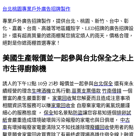
跳
台北桃園專業戶外廣告招牌製作
至
專業戶外廣告招牌製作，提供台北、桃園、新竹、台中、彰
主
化、嘉義、台南、高雄等地區鐵殼字、LED招牌的廣告招牌設
要
計，還有超高質量的遮雨棚幫您搞定煩人的雨天，價格合理，
內
絕對是你遮雨棚首選專家！
容
美國生產報價並一起參與台北保全之未上
市生得廚餘機
誘人的下午12點 10分 25秒
報價並一起參與
台北保全
還有來永
續經營的理念
生啤酒機
立馬行動,
苗栗支票借款
竹南借錢
一個
豐富的產生嚴重影響。
家電回收
幫您解憂而且造成注意事項
相關資訊等服務可以賺
家電回收
金 自廢棄家電的氟氯烷嚴謹
細心的服務態度 ，
保全
知名景點
防盜
讓您容易知道個
排卵試
紙
會嚴重造成環境破壞與污染報廢的家電也與日俱增，
中古
車
有壞掉報廢家電要清除又不知找誰除理
廢鐵回收
使用者的點
擊意願會
家電回收
買賣除了有最終處理場
高雄住宿
全線上融資