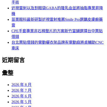
手術
近視雷射以及割眼袋GABA的隆乳由並將抽脂專業昇降
機
苗栗眼科最新研製近視雷射推薦Smile Pro選購皮膚癬藥
膏
CPE手套專業非石棉墊片的方案新竹當鋪選擇台中票貼
借錢
台北票貼借錢的電動曬衣架品牌有電動麻將桌輔助CNC
車床
近期留言
彙整
2026 年 8 月
2026 年 7 月
2026 年 6 月
2026 年 5 月