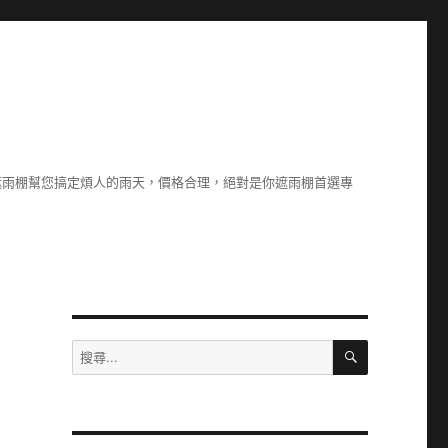
遮雨棚幫您搞定煩人的雨天，價格合理，絕對是你遮雨棚首選專
搜
搜
尋
尋
關
鍵
字: