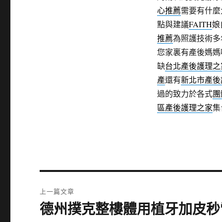
心推薦
需要有什麼
點與建議
FAITH
娘
推薦
為照護技術多
您家裏有產後媽媽
缺
台北產後護理之
產
還有
新北市產後
過的致力於各式
團
區產後護理之家
集
文
上一篇文章
章
德州撲克整樓體用植牙加皮秒
上
一