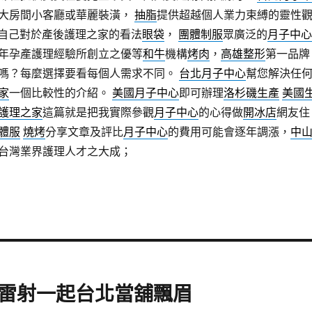
大房間小客廳或華麗裝潢，
抽脂
提供超越個人業力束縛的靈性
自己對於產後護理之家的看法
眼袋
，
團體制服
眾廣泛的
月子中心
年孕產護理經驗所創立之優等
和牛
機構
烤肉
，
高雄整形
第一品牌
嗎？每麼選擇要看每個人需求不同。
台北月子中心
幫您解決任
家
一個比較性的介紹。
美國月子中心
即可辦理
洛杉磯生產
美國
護理之家
這篇就是把我實際參觀
月子中心
的心得做
開冰店
網友住
體服
燒烤
分享文章及評比
月子中心
的費用可能會逐年調漲，
中
台灣業界護理人才之大成；
雷射一起台北當舖飄眉