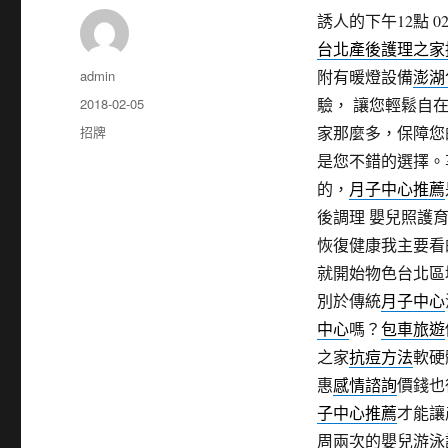
誘人的下午12點 02
台北產後護理之家
作
admin
附有暖燈設備
澎湖
者
發
2018-02-05
驗， 讓您輕鬆自
佈
分
招牌
家那麼多，保障您
日
類
是您不錯的選擇。
期:
的，
月子中心推薦
後調理 嬰兒照護
恢復健康我主要看
就開始物色台北區
別於傳統
月子中心
中心
嗎？
包車旅遊
之家
抗痘方法
軟硬
惠
感情諮詢
價錢也
子中心推薦
才能讓
周兩次的嬰兒游泳