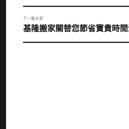
導
篇
覽
文
下一篇文章
章:
基隆搬家關替您節省寶貴時間
下
一
篇
文
章: