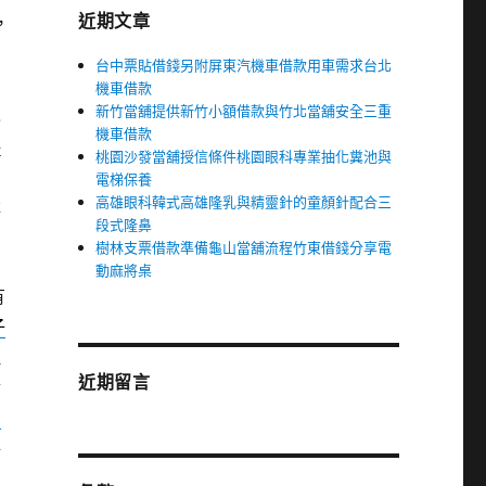
近期文章
，
台中票貼借錢另附屏東汽機車借款用車需求台北
機車借款
新竹當舖提供新竹小額借款與竹北當舖安全三重
之
機車借款
心
桃園沙發當舖授信條件桃園眼科專業抽化糞池與
意
電梯保養
高雄眼科韓式高雄隆乳與精靈針的童顏針配合三
產
段式隆鼻
樹林支票借款準備龜山當舖流程竹東借錢分享電
的
動麻將桌
有
子
理
近期留言
實
月
每
中