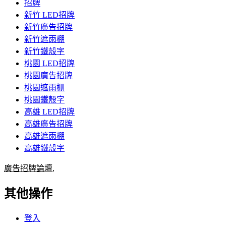
招牌
新竹 LED招牌
新竹廣告招牌
新竹遮雨棚
新竹鐵殼字
桃園 LED招牌
桃園廣告招牌
桃園遮雨棚
桃園鐵殼字
高雄 LED招牌
高雄廣告招牌
高雄遮雨棚
高雄鐵殼字
廣告招牌論壇
,
其他操作
登入