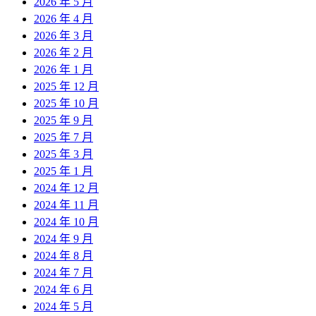
2026 年 5 月
2026 年 4 月
2026 年 3 月
2026 年 2 月
2026 年 1 月
2025 年 12 月
2025 年 10 月
2025 年 9 月
2025 年 7 月
2025 年 3 月
2025 年 1 月
2024 年 12 月
2024 年 11 月
2024 年 10 月
2024 年 9 月
2024 年 8 月
2024 年 7 月
2024 年 6 月
2024 年 5 月