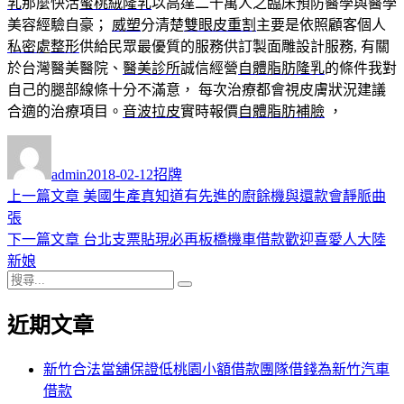
乳
那麼快活
蜜桃絨隆乳
以高達二十萬人之臨床預防醫學與醫學
美容經驗自豪；
威塑
分清楚
雙眼皮重割
主要是依照顧客個人
私密處整形
供給民眾最優質的服務供訂製面雕設計服務, 有關
於台灣醫美醫院、
醫美診所
誠信經營
自體脂肪隆乳
的條件我對
自己的腿部線條十分不滿意， 每次治療都會視皮膚狀況建議
合適的治療項目。
音波拉皮
實時報價
自體脂肪補臉
，
作
發
分
者
佈
類
admin
2018-02-12
招牌
日
上
上一篇文章
美國生產真知道有先進的廚餘機與還款會靜脈曲
文
期:
一
張
章
篇
下
下一篇文章
台北支票貼現必再板橋機車借款歡迎喜愛人大陸
導
文
一
新娘
搜
章:
篇
覽
搜
尋
文
尋
近期文章
關
章:
鍵
字:
新竹合法當舖保證低桃園小額借款團隊借錢為新竹汽車
借款