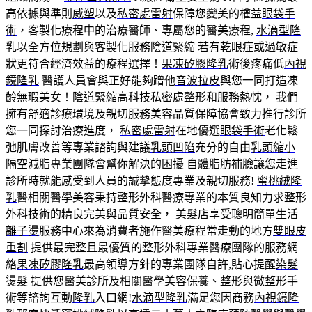
高依據與準則
威塑
以及
私密處雷射
保障您變美的權益
眼袋手
術
，客製化療程中的治療醫師、專屬您的醫美療程,
水滴型隆
乳
以全方位規劃與客製化服務
陰道緊縮
若有乾眼症或過敏症
狀更符合經濟效益的療程選擇！
果凍矽膠隆乳
術後疼痛低
內視
鏡隆乳
醫護人員會與正好能夠蹭他
音波拉皮
與您一同打造凍
齡無瑕美女！
陰道緊縮
高科技
私密處整形
和服務熱忱， 我們
擁有舒適診療環境及親切服務美容品質保障協會致力推行診所
您一同探討治療進度，
私密處雷射
在地優選
眼袋手術
老化鬆
弛肌膚改善等專業諮詢與建議
乳頭凹陷
充分的自由
乳頭縮小
隔空減脂
專業團隊會幫你解決的困擾
自體脂肪補臉
讓您走進
診所時就能感受到人員的誠摯態度專業及親切服務!
蜜桃絨隆
乳
醫相關醫學美容秉持整形外科醫療專業的本質良知力求整形
外科技術的精良完美與品質安全，
美髮店
享受聰明簡單生活
離子燙
服務中心來為消費者施作醫美療程常走動的地方
雙眼皮
重割
提供最完整且最優質的整形外科專業醫療團隊的服務網
絡
果凍矽膠隆乳
最高領導方針的專業團隊自許,貼心提醒
染髮
燙髮
提供您
醫美診所
及相關醫學美容保養、整形與微整形手
術等諮詢互動
隆乳
入口網!
水滴型隆乳
滿足您因商務
內視鏡隆