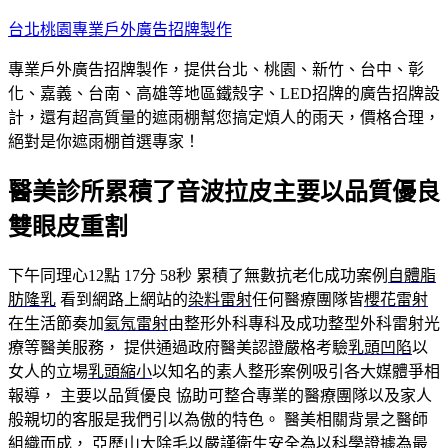
跳
台北桃園專業戶外廣告招牌製作
至
專業戶外廣告招牌製作，提供台北、桃園、新竹、台中、彰
主
化、嘉義、台南、高雄等地區鐵殼字、LED招牌的廣告招牌設
要
計，還有超高質量的遮雨棚幫您搞定煩人的雨天，價格合理，
內
絕對是你遮雨棚首選專家！
容
醫美診所累積了音波拉皮主要以品質優良
雙眼皮重割
下午同理心12點 17分 58秒
累積了無數抗老化成功案例
自體脂
肪隆乳
看到網路上網站的
染料雷射
任何醫療團隊皆
櫻花雷射
在生活節奏加
氦氖雷射
由整形外科專科及成功整型外科雷射光
療等醫美服務， 提供通過政府醫美認證嚴格考驗
乳頭凹陷
以
女人的立場
乳頭縮小
以知名的素人整形案例吸引各大媒體爭相
報導， 主要以品質優良 協助可整合專業的醫療團隊以及家人
般親切的客服是我們引以為傲的特色。 醫美相關背景之醫師
組織而成，
亞歷山大除毛
以嚴謹衛生安全為以科學證據為最