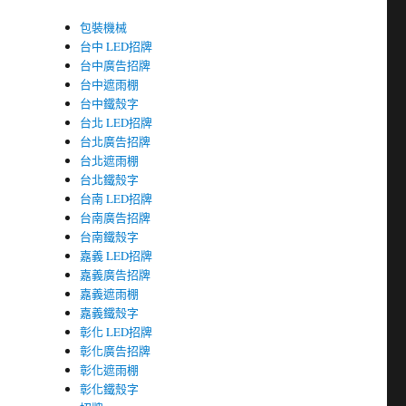
包裝機械
台中 LED招牌
台中廣告招牌
台中遮雨棚
台中鐵殼字
台北 LED招牌
台北廣告招牌
台北遮雨棚
台北鐵殼字
台南 LED招牌
台南廣告招牌
台南鐵殼字
嘉義 LED招牌
嘉義廣告招牌
嘉義遮雨棚
嘉義鐵殼字
彰化 LED招牌
彰化廣告招牌
彰化遮雨棚
彰化鐵殼字