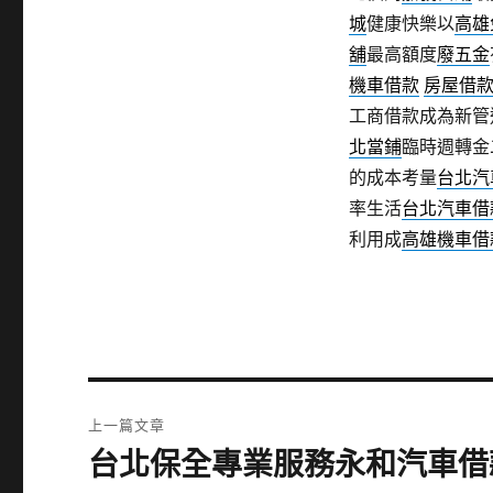
城
健康快樂以
高雄
舖
最高額度
廢五金
機車借款
房屋借
工商借款成為新管
北當鋪
臨時週轉金
的成本考量
台北汽
率生活
台北汽車借
利用成
高雄機車借
文
上一篇文章
章
台北保全專業服務永和汽車借
上
一