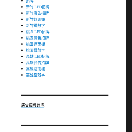
招牌
新竹 LED招牌
新竹廣告招牌
新竹遮雨棚
新竹鐵殼字
桃園 LED招牌
桃園廣告招牌
桃園遮雨棚
桃園鐵殼字
高雄 LED招牌
高雄廣告招牌
高雄遮雨棚
高雄鐵殼字
廣告招牌論壇
,