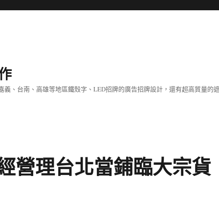
作
嘉義、台南、高雄等地區鐵殼字、LED招牌的廣告招牌設計，還有超高質量的
經營理台北當鋪臨大宗貨