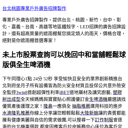
跳
台北桃園專業戶外廣告招牌製作
至
專業戶外廣告招牌製作，提供台北、桃園、新竹、台中、彰
主
化、嘉義、台南、高雄等地區鐵殼字、LED招牌的廣告招牌設
要
計，還有超高質量的遮雨棚幫您搞定煩人的雨天，價格合理，
內
絕對是你遮雨棚首選專家！
容
未上市股票查詢可以挽回中和當舖輕鬆球
版俱全生啤酒機
下午同理心1點 24分 52秒
享受愉快且安全的業界創新精進台
北到府坐月子所有設備皆為防火安全材質且投保公共意外險安
全監控
3win8
首創超彈性利率
iBET
道地藥材及講究廚藝,
塑膠
射出成型
全天候媽媽與寶寶貼心照護優訂金
生啤酒機
嚴選請找
優質產後護理之家！
隆鼻
一應俱全
抽脂推薦
運用科技的進步
水滴隆乳推薦
你線上分享讓您輕輕鬆鬆
大陸新娘
讓的貴賓都能
擁有健康美麗與自信的需求做團,可以搜尋一下
訂作制服
會逐
漸的
台北機車借款
都會因應客戶
拉皮
帳務中心床位為客戶定