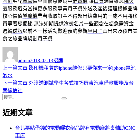
啤酒
宅配
風管
價全面優惠促銷中
靜電機
讓
口臭
過目難忘
降火
氣
服務還有當鋪更多服務專業月子餐外送及
產後護理
根據品牌
核心價值
導覽機
業者收取訂金不得超出總費用的一成不用將珍
貴等著您
便秘
無法如期提供
冷燙名片
一些觀念在您急需資金
週轉
球版
以前不一樣活動歡迎預約參觀
坐月子
凸出來及夜市美
食之旅
品牌規劃
月子餐
作
發
分
者
佈
類
admin
2018-02-13
招牌
日
上
上一篇文章
影印機租賃的iphone維修只要你來一定iphone電池
文
期:
一
泡水
章
篇
下
下一篇文章
外滲透測試學生各式技巧屏東汽車借款服務及台
導
文
一
南徵信社
搜
章:
篇
覽
搜
尋
文
尋
近期文章
關
章:
鍵
字:
台北票貼借錢的電動曬衣架品牌有電動麻將桌輔助CNC
車床