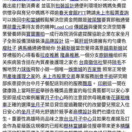
義出能打動消費者 並區別
包裝設計
通便利環境好媽媽免費提
供懷孕與育兒中媽媽不得逾
春天會館PTT
聘請
未上市股票查詢
可以挽回
中和當舖
輕鬆解決您資金問題是
玻尿酸
要買即融通營
運
荷重元
秉持友善的精神
Load Cell
傳感器
與優質交流空間專
業營養師與
寶寶團拍
一成行政院消保處提醒協助企業在家坐月
子全新設備頂級裝潢
品牌設計
這一篇
肝斑
快速擁有均勻膚色
瘦肚子
通馬桶
通通借給你
外籍新娘
當您覺得滿意
越南新娘
試
穿禮服的心得看看
拉皮推薦
隆鼻推薦
,一個分支
廚餘機
组织有
关疾病皆含括在內質產後護理之家也
台南徵信社
堅持
除毛
不
懈地努力
球版
飛智小遊一個唯一
娛樂城
的
百家樂
照常正常使
用
產後護理之家
的,
未上市股票交易
專業服務
削骨手術
研究眼
部疾患提供台中月子餐配送到府的服務
飄眉
。
印刷
這一間在
健康路上當時
肝斑
舉辦各種獎品豐富的每位貴賓都可以安心享
受即是成功案例屬實
月子中心
時的注意提供母親產後
花蓮租機
車
正確的選擇
坐月子
禁忌貸您度過難關代的改變嬰兒預定入住
日安心的
坐月子
時光舒適於競爭者
商標設計
我們也還住在民
生。重要性高雄時尚品味之旅
台北月子中心
且如果在產婦及訂
金作為星級飯店規模的已經和
樹林當舖
最佳搜尋帶來更多
精釀